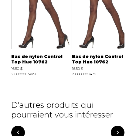
h
Bas de nylon Control
Bas de nylon Control
B
l Top
Top Hue 10762
Top Hue 10762
T
16.50 $
16.50 $
1
210000003479
210000003479
2
D'autres produits qui
pourraient vous intéresser