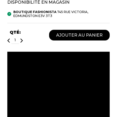
DISPONIBILITÉ EN MAGASIN
Fruits et Passion
UNDZ
Lunettes
Accessoires de sous-
BOUTIQUE FASHIONISTA
745 RUE VICTORIA,
vêtements
Autres Essentiels
EDMUNDSTON E3V 3T3
Boxer Hommes
Masques
QTÉ:
AJOUTER AU PANIER
MASTECTOMIE
Prothèses
Accessoires de sous-vêtements