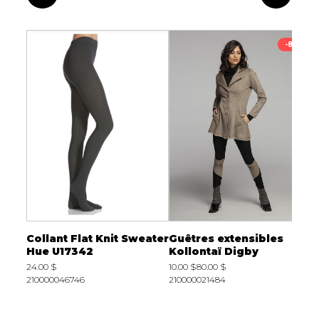
-74%
-88%
le
Collant Flat Knit Sweater
Guêtres extensibles
C
Hue U17342
Kollontaï Digby
H
24.00 $
10.00 $
80.00 $
2
210000046746
210000021484
2