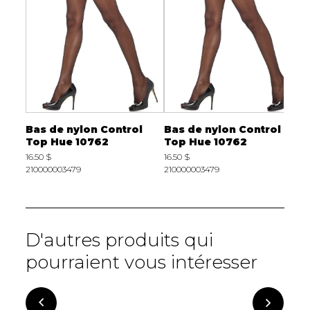
h
Bas de nylon Control
Bas de nylon Control
B
l Top
Top Hue 10762
Top Hue 10762
T
16.50 $
16.50 $
1
210000003479
210000003479
2
D'autres produits qui
pourraient vous intéresser