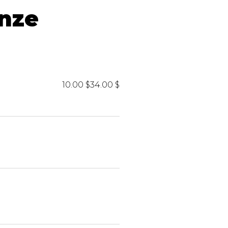
iels
nze
10.00 $
34.00 $
RES
UNIFORMES
Hauts
Pantalons
Jackets
Hommes