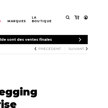
LA
S
MARQUES
BOUTIQUE
CONNEXION
de sont des ventes finales
INSCRIPTION
PRÉCÉDENT
SUIVANT
ES
S
T BIEN-
TTES ET
VÊTEMENTS DE NUIT
BAS
STYLE DE VIE
MASTECTOMIE
S
ET DÉTENTE
-pièce
Pantalons
Produits Signatures
Prothèses
s Appeal
n
Pyjamas
Taille Plus
Thés et tisanes
Accessoires de sous-
s
leggings
Hauts
vêtements
Jeans
La Gourmande
age
Pantalons
Capris
Bouteilles Fashion
 à cheveux
Nuisettes
Leggings
Serviettes de papier
Peignoir
Legging
e plage
Jupes
Animaux
Lingerie
Shorts
Produits pour la maison
sion
Pantoufles
ise
Autres
Pyjamas pour hommes