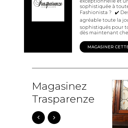
exceptionnelle et u
sophistiquée à tout
Spanx
Chandelles
Fashionista ? ✔️ De
Jupons et Slips
Fragrances
agréable toute la jo
UNDZ
Fruits et Passion
Accessoires de 
sophistiqués pour to
Lunettes
vêtements
dès maintenant chez 
Autres Essentiels
Boxer Hommes
Masques
MAGASINER CETT
MASTECTOMIE
Prothèses
Accessoires de sous-
Magasinez
vêtements
-72%
-76%
Trasparenze