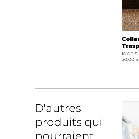
Collant
Collant
Colla
Trasparenze
Trasparenze
Tras
Priamo
Malvasia
10.00 $
Autoreggente
30.00 $
0.00 $
210000009200
6.00 $
10.00 $
210000009214
42.00 $
D'autres
produits qui
pourraient