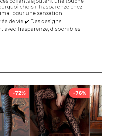
 ces collants ajoutent une touche
Pourquoi choisir Trasparenze chez
Serviettes de papier
ptimal pour une sensation
Animaux
ée de vie ✔️ Des designs
Produits pour la maison
Autres
rt avec Trasparenze, disponibles
-72%
-76%