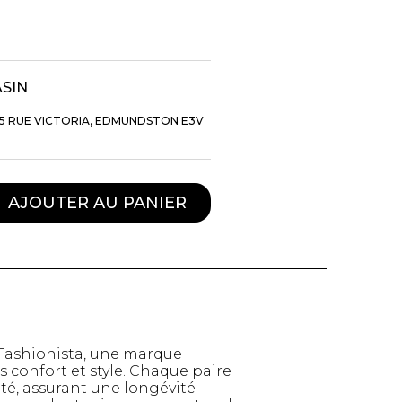
ASIN
5 RUE VICTORIA, EDMUNDSTON E3V
AJOUTER AU PANIER
TTES ET
STYLE DE VIE
S
Produits Signatures
n
 Fashionista, une marque
Thés et tisanes
leggings
is confort et style. Chaque paire
La Gourmande
ité, assurant une longévité
Bouteilles Fashion