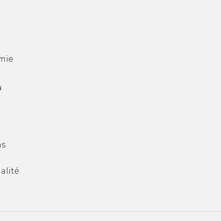
mie
a
ns
alité