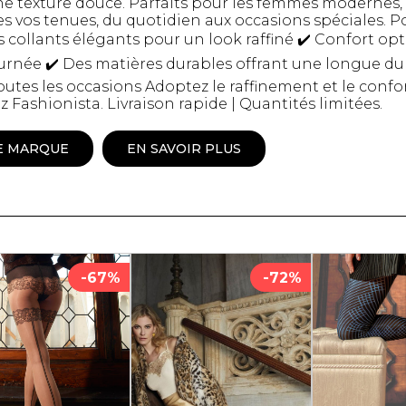
ne texture douce. Parfaits pour les femmes modernes,
es vos tenues, du quotidien aux occasions spéciales. 
Peignoir
s collants élégants pour un look raffiné ✔️ Confort o
Lingerie
urnée ✔️ Des matières durables offrant une longue dur
Pantoufles
sous-
utes les occasions Adoptez le raffinement et le confo
Pyjamas pour hommes
Fashionista. Livraison rapide | Quantités limitées.
E MARQUE
EN SAVOIR PLUS
-67%
-72%