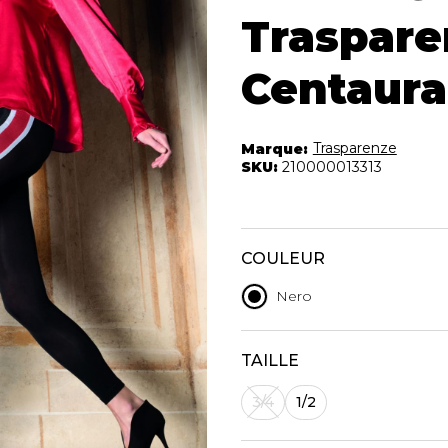
Autres Essent
mbert
Boxer Hommes
Traspare
Jumpsuits
Masques
Tuniques
Taille Plus
Centaura
Ponchos
Vestes et vestons
Manteaux
Trasparenze
Marque:
SKU:
210000013313
Imperméables
t foulards
ES
ACCESSOIRES DE
CHAUSSU
PLAGE
COULEUR
Bottes
Chapeaux et casquettes
Nero
Souliers
Lunettes de soleil
Sandales
Sneakers
TAILLE
Autres
ttes à
3/4
1/2