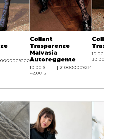
Collant
Collant
nze
Trasparenze
Trasparenze E
Malvasia
10.00 $
210000
Autoreggente
30.00 $
10000009200
10.00 $
210000009214
42.00 $