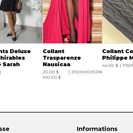
nts Deluxe
Collant
Collant C
hirables
Trasparenze
Philippe 
 Sarah
Nausicaa
44.00 $
F150
20.00 $
210000009218
100.00 $
sse
Informations