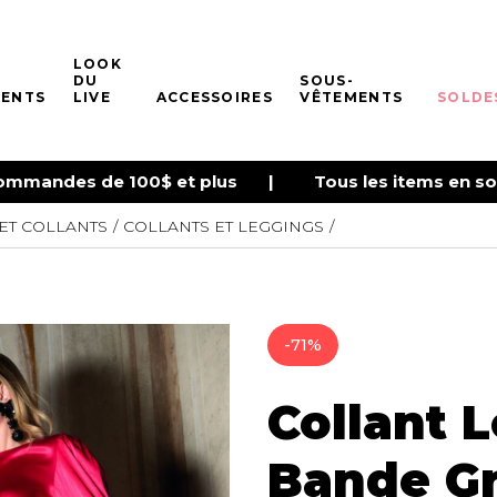
LOOK
DU
SOUS-
ENTS
LIVE
ACCESSOIRES
VÊTEMENTS
SOLDE
s commandes de 100$ et plus | Tous les items en sol
ET COLLANTS
COLLANTS ET LEGGINGS
ES
S DE
ROBES
HAUTS
CHAUSSURES
SOUS-VÊTEMENTS
UNIFORM
MAILLOT
BEAUTÉ E
CHAUSSE
ÊTRE
COLLANT
es
De tous les jours
Tee-shirts
Bottes
Soutiens-Gorge
Hauts
Maillots une
squettes
Produits Bos
Bas de nylo
Petite robe noire
Camisoles
Souliers
Culottes
Pantalons
Bikinis
il
Bain et corp
Collants et 
Soirée chic / Événements
Chandails et tricots
Sandales
Camisoles
Jackets
Tankinis
Soins du vis
Chaussettes
-71%
Robes d'été
Cardigans
Sneakers
Bodysuits
Hommes
Hauts
Accessoires
Blouses et chemises
Autres
Spanx
Bas
Chandelles
Collant 
ttes à
Mèche
Jupons et Slips
Vêtements d
Fragrances
Col plastron
UNDZ
Fruits et Pas
Bande Gr
Bustier
Accessoires de sous-
Lunettes
vêtements
Body Suit