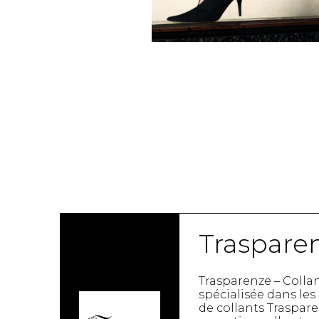
Étuis à cellulaire
Accessoires La
Trousses
Bandoulière
Autres
Portes-clés
Étuis
Valises/Voyages
Ceintures
Bonnets, gants e
Parapluies
BEAUTÉ ET BIEN-
SOUS-VÊTE
Traspare
ÊTRE
Soutiens-Gorg
Produits Boss Appeal
Trasparenze – Colla
Culottes
Bain et corps
spécialisée dans les 
Camisoles
Soins du visage
de collants Traspare
Bodysuits
Accessoires à cheveux