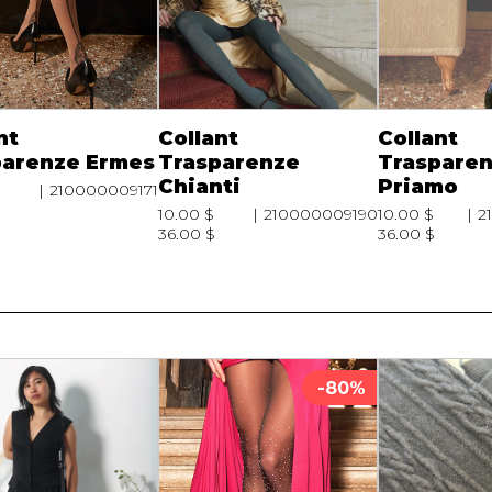
nt
Collant
Collant
parenze Ermes
Trasparenze
Traspare
Chianti
Priamo
210000009171
10.00 $
210000009190
10.00 $
2
36.00 $
36.00 $
-80%