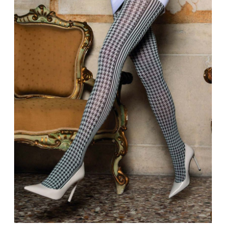
Bandoulière
Taille Plus
Autres
Ponchos
Portes-clés
ACCESSOIRES
Vestes et vestons
Étuis
Manteaux
Valises/Voyages
Imperméables
Ceintures
ACCESSOIRES DE PLAGE
Bonnets, gants et foulards
ROBES
ACCESSOIRES
Parapluies
CHAUSSURES
De tous les jours
Sac à main
Petite robe noire
Sac à dos
Soirée chic / Événements
Sac banane
UNIFORMES
Robes d'été
Portefeuilles
Sac fourre tout
Pochettes/mallettes à
BEAUTÉ ET BIEN-ÊTRE
ordinateur
Sac à couches
Étuis à cellulaire
SOUS-VÊTEMENTS
Accessoires Lambert