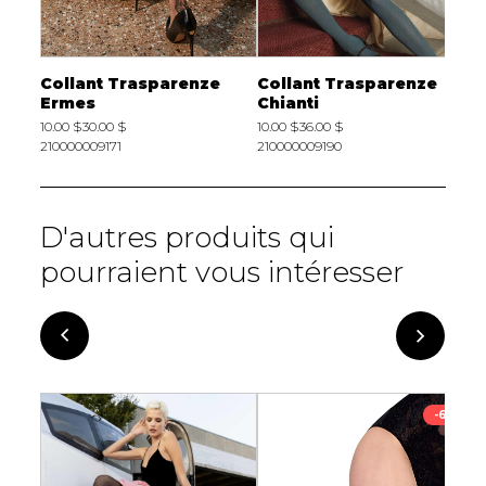
e
Collant Trasparenze
Collant Trasparenze
C
nte
Ermes
Chianti
P
10.00 $
30.00 $
10.00 $
36.00 $
1
210000009171
210000009190
2
D'autres produits qui
pourraient vous intéresser
-69%