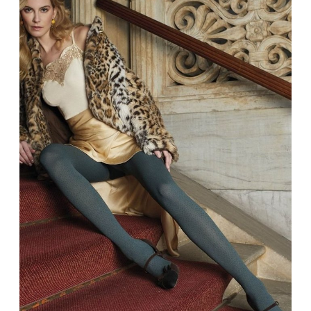
Bandoulière
Taille Plus
Autres
Ponchos
Portes-clés
ACCESSOIRES
Vestes et vestons
Étuis
Manteaux
Valises/Voyages
Imperméables
Ceintures
ACCESSOIRES DE PLAGE
Bonnets, gants et foulards
ROBES
ACCESSOIRES
Parapluies
CHAUSSURES
De tous les jours
Sac à main
Petite robe noire
Sac à dos
Soirée chic / Événements
Sac banane
UNIFORMES
Robes d'été
Portefeuilles
Sac fourre tout
Pochettes/mallettes à
BEAUTÉ ET BIEN-ÊTRE
ordinateur
Sac à couches
Étuis à cellulaire
SOUS-VÊTEMENTS
Accessoires Lambert