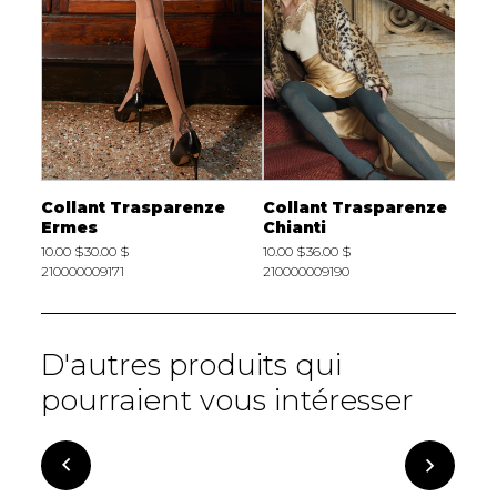
e
Collant Trasparenze
Collant Trasparenze
C
nte
Ermes
Chianti
P
10.00 $
30.00 $
10.00 $
36.00 $
1
210000009171
210000009190
2
D'autres produits qui
pourraient vous intéresser