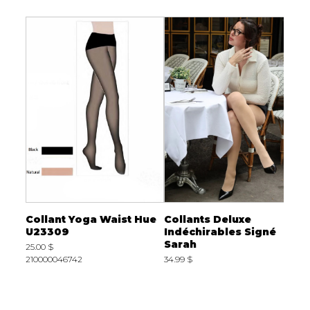
-77%
e
Collant Yoga Waist Hue
Collants Deluxe
C
U23309
Indéchirables Signé
M
Sarah
25.00 $
4
210000046742
34.99 $
2