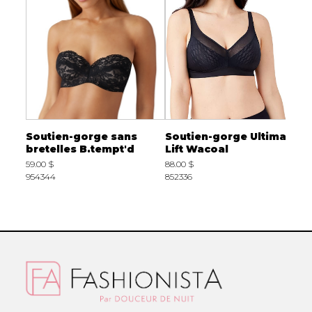
Soutien-gorge sans
Soutien-gorge Ultimate
S
a
bretelles B.tempt'd
Lift Wacoal
B
59.00 $
88.00 $
6
954344
852336
G