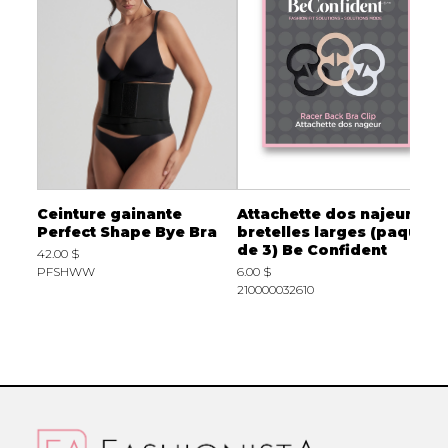
-
Ceinture gainante
Attachette dos najeur
R
Perfect Shape Bye Bra
bretelles larges (paquet
g
ite
de 3) Be Confident
b
42.00 $
PFSHWW
6.00 $
4
210000032610