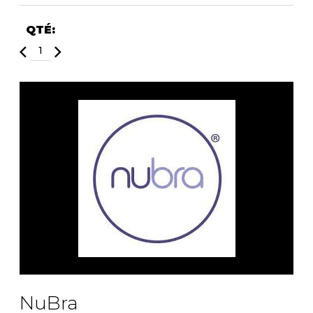
Fruits et Passion
UNDZ
Lunettes
Accessoires de sous-
QTÉ:
vêtements
Autres Essentiels
Boxer Hommes
Masques
MASTECTOMIE
Prothèses
Accessoires de sous-vêtements
NuBra