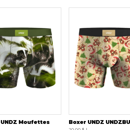
Peignoir
Lingerie
Pantoufles
sous-
Pyjamas pour hommes
 UNDZ Moufettes
Boxer UNDZ UNDZB
20.00 $