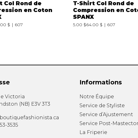
t Col Rond de
T-Shirt Col Rond de
ession en Coton
Compression en Cot
X
SPANX
.00 $
607
5.00 $
64.00 $
607
sse
Informations
e Victoria
Notre Équipe
ndston
(
NB
)
E3V 3T3
Service de Styliste
Service d’Ajustement
boutiquefashionista.ca
Service Post-Mastecto
353-3535
La Friperie