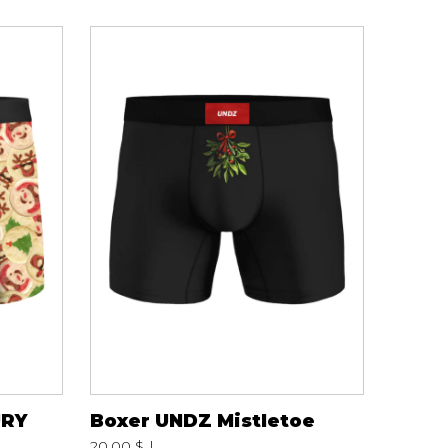
Serviettes de papier
Animaux
Produits pour la maison
Autres
URY
Boxer UNDZ Mistletoe
20.00 $