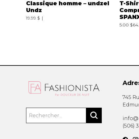
Classique homme – undzel
T-Shir
Undz
Compr
SPAN
19.99 $
5.00 $
64
Adre
745 Ru
Edmu
info@
(506) 