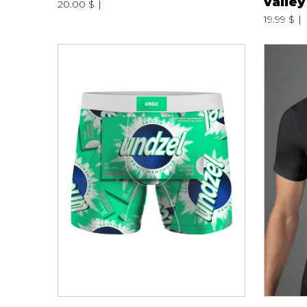
valley
20.00 $
19.99 $