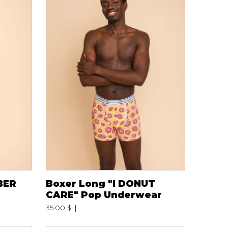
iels
RES
UNIFORMES
Hauts
Pantalons
Jackets
Hommes
BER
Boxer Long "I DONUT
CARE" Pop Underwear
35.00 $