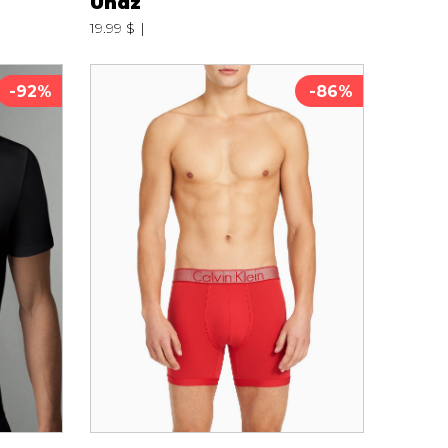
Undz
19.99 $
-92%
-86%