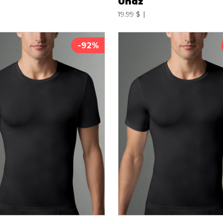
Undz
19.99 $
-92%