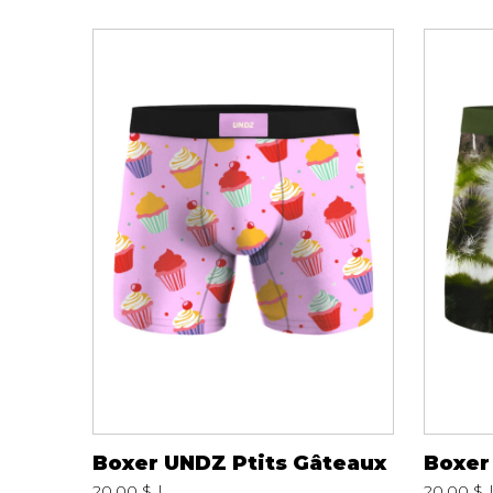
Spanx
Chandelles
Jupons et Slips
Fragrances
UNDZ
Fruits et Passion
Accessoires de 
Lunettes
vêtements
Autres Essentiels
Boxer Hommes
Masques
MASTECTOMIE
Prothèses
Accessoires de sous-
vêtements
Boxer UNDZ Ptits Gâteaux
Boxer
20.00 $
20.00 $