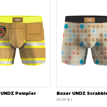
mbert
t foulards
MENTS
VÊTEMENTS DE NUIT
CHAUSSE
ET DÉTENTE
COLLANT
e
Pyjamas
Bas de nylo
 UNDZ Pompier
Boxer UNDZ Scrabbl
Hauts
Collants et 
20.00 $
Pantalons
Chaussettes
Nuisettes