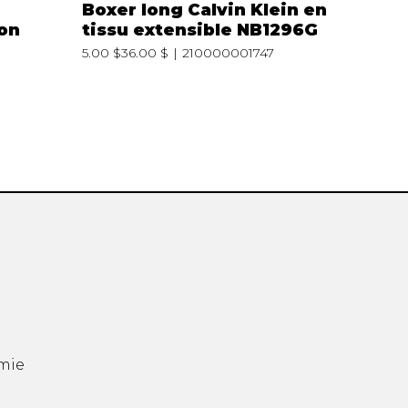
Boxer long Calvin Klein en
on
tissu extensible NB1296G
5.00 $
36.00 $
210000001747
mie