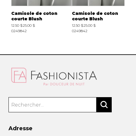
Camisole de coton
Camisole de coton
C
courte Blush
courte Blush
c
12.50 $
25.00 $
12.50 $
25.00 $
1
0249842
0249842
0
Adresse