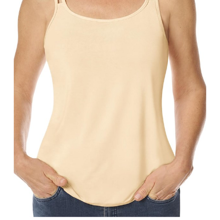
Bandoulière
Taille Plus
Autres
Ponchos
Portes-clés
ACCESSOIRES
Vestes et vestons
Étuis
Manteaux
Valises/Voyages
Imperméables
Ceintures
ACCESSOIRES DE PLAGE
Bonnets, gants et foulards
ROBES
ACCESSOIRES
Parapluies
CHAUSSURES
De tous les jours
Sac à main
Petite robe noire
Sac à dos
Soirée chic / Événements
Sac banane
UNIFORMES
Robes d'été
Portefeuilles
Sac fourre tout
Pochettes/mallettes à
BEAUTÉ ET BIEN-ÊTRE
ordinateur
Sac à couches
Étuis à cellulaire
SOUS-VÊTEMENTS
Accessoires Lambert