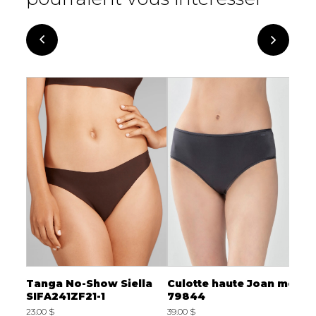
rief
Tanga No-Show Siella
Culotte haute Joan mey
C
SIFA241ZF21-1
79844
W
23.00 $
39.00 $
2