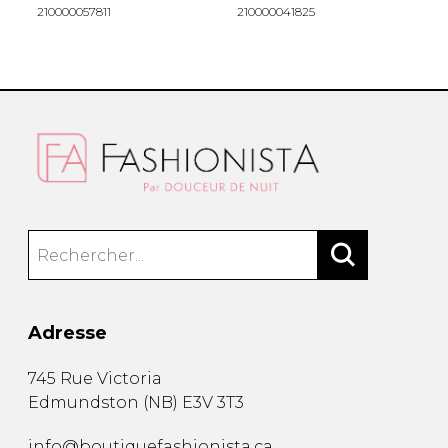
210000057811
210000041825
8
Adresse
745 Rue Victoria
Edmundston
(
NB
)
E3V 3T3
info@boutiquefashionista.ca