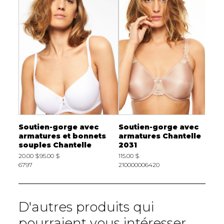
Soutien-gorge avec
Soutien-gorge avec
S
armatures et bonnets
armatures Chantelle
a
souples Chantelle
2031
2
20.00 $
95.00 $
115.00 $
11
6797
210000006420
2
D'autres produits qui
pourraient vous intéresser