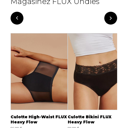
Magasinez FLUX Undies
Light
Culotte High-Waist FLUX
Culotte Bikini FLUX
C
Heavy Flow
Heavy Flow
H