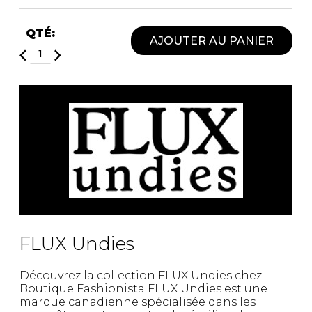
Fruits et Passion
UNDZ
Lunettes
Accessoires de sous-
QTÉ:
vêtements
AJOUTER AU PANIER
Autres Essentiels
Boxer Hommes
Masques
MASTECTOMIE
Prothèses
Accessoires de sous-vêtements
FLUX Undies
Découvrez la collection FLUX Undies chez
Boutique Fashionista FLUX Undies est une
marque canadienne spécialisée dans les