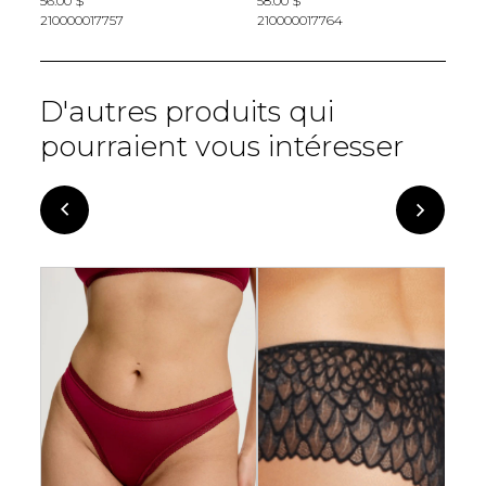
56.00 $
58.00 $
4
210000017757
210000017764
2
D'autres produits qui
pourraient vous intéresser