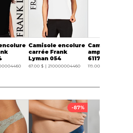
encolure
Camisole encolure
Camisole fluid
ank
carrée Frank
ample Frank L
4
Lyman 054
61175 Jaune
00004460
67.00 $
210000004460
119.00 $
210000002
-87%