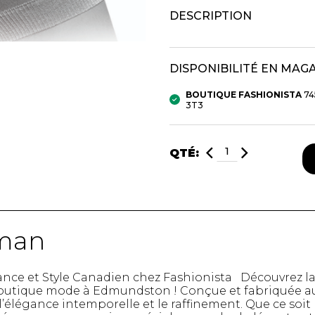
DESCRIPTION
mbert
DISPONIBILITÉ EN MAG
BOUTIQUE FASHIONISTA
74
3T3
QTÉ:
t foulards
MENTS
VÊTEMENTS DE NUIT
CHAUSSE
yman
ET DÉTENTE
COLLANT
e
Pyjamas
Bas de nylo
nce et Style Canadien chez Fashionista Découvrez la
Hauts
Collants et 
 boutique mode à Edmundston ! Conçue et fabriquée a
Pantalons
Chaussettes
élégance intemporelle et le raffinement. Que ce soit
Nuisettes