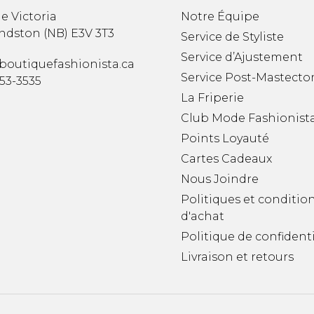
e Victoria
Notre Équipe
ndston
(
NB
)
E3V 3T3
Service de Styliste
Service d’Ajustement
boutiquefashionista.ca
Service Post-Mastecto
353-3535
La Friperie
Club Mode Fashionist
Points Loyauté
Cartes Cadeaux
Nous Joindre
Politiques et conditio
d'achat
Politique de confidenti
Livraison et retours