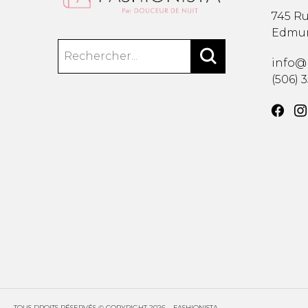
745 Ru
Edmu
info@
(506) 
TOUS DROITS RÉSERVÉS © COPYRIGHT 2026 – FASHIONISTA