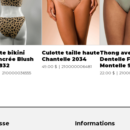
te bikini
Culotte taille haute
Thong av
ncrée Blush
Chantelle 2034
Dentelle F
832
Montelle 
49.00 $
210000006481
210000036555
22.00 $
2100
sse
Informations