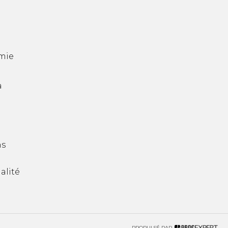
mie
a
ns
alité
PROPULSÉ PAR