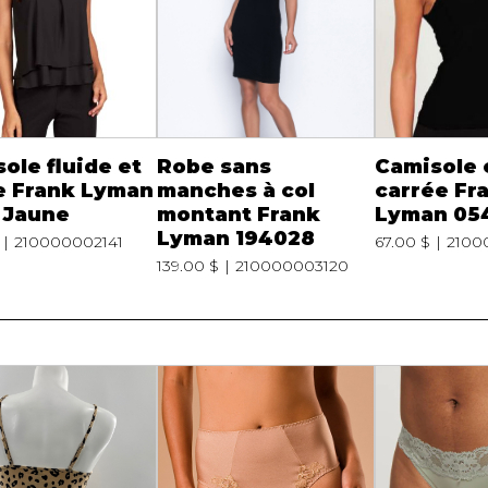
ole fluide et
Robe sans
Camisole 
e Frank Lyman
manches à col
carrée Fr
 Jaune
montant Frank
Lyman 05
Lyman 194028
210000002141
67.00 $
2100
139.00 $
210000003120