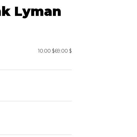
iels
nk Lyman
10.00 $
69.00 $
RES
UNIFORMES
Hauts
Pantalons
Jackets
Hommes