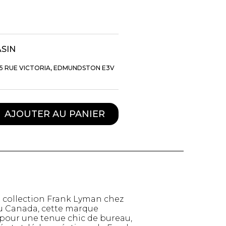
ASIN
5 RUE VICTORIA, EDMUNDSTON E3V
AJOUTER AU PANIER
TTES ET
STYLE DE VIE
S
Produits Signatures
n
 collection Frank Lyman chez
Thés et tisanes
leggings
u Canada, cette marque
La Gourmande
 pour une tenue chic de bureau,
Bouteilles Fashion