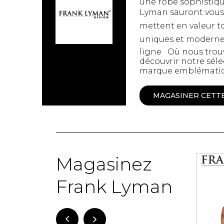
une robe sophistiqué
Spanx
Lyman sauront vous 
Chandelles
Jupons et Slips
Fragrances
mettent en valeur to
UNDZ
Fruits et Passion
uniques et modernes,
Accessoires de 
Lunettes
ligne Où nous trou
vêtements
Autres Essentiels
découvrir notre sél
Boxer Hommes
marque emblématiqu
Masques
MAGASINER CETT
MASTECTOMIE
Prothèses
Accessoires de sous-
vêtements
Magasinez
Frank Lyman