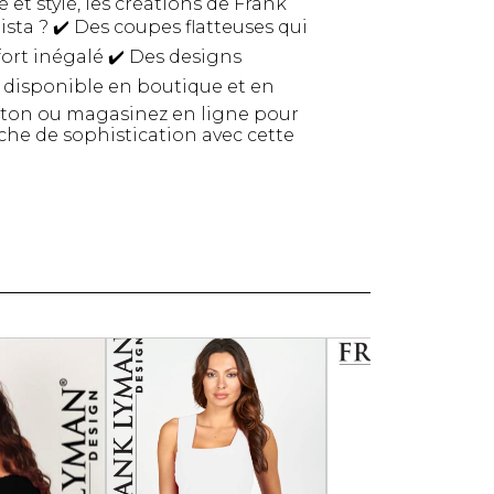
t stylé, les créations de Frank
Serviettes de papier
ta ? ✔️ Des coupes flatteuses qui
Animaux
fort inégalé ✔️ Des designs
Produits pour la maison
é disponible en boutique et en
Autres
ston ou magasinez en ligne pour
che de sophistication avec cette