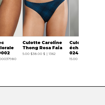
ec
Culotte Caroline
Culotte bikini
lorale
Thong Rosa Faia
échancrée Blu
9002
0249832
5.00 $
38.00 $
1362
00037980
15.00 $
2100000365