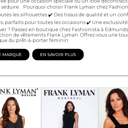
e pour une occasion spéciale ou un look décontracté e
séduire. Pourquoi choisir Frank Lyman chez Fashionis
Peignoir
Lingerie
utes les silhouettes ✔️ Des tissus de qualité et un con
Pantoufles
 parfaits pour toutes les occasions ✔️ Une exclusivit
sous-
Pyjamas pour hommes
ver ? Passez en boutique chez Fashionista à Edmund
ection de vêtements Frank Lyman. Offrez-vous une tou
e du prêt-à-porter féminin.
E MARQUE
EN SAVOIR PLUS