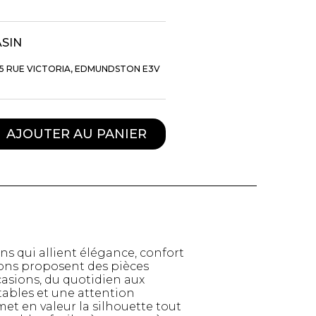
ASIN
5 RUE VICTORIA, EDMUNDSTON E3V
AJOUTER AU PANIER
TTES ET
STYLE DE VIE
S
 qui allient élégance, confort
Produits Signatures
n
tions proposent des pièces
asions, du quotidien aux
Thés et tisanes
leggings
tables et une attention
La Gourmande
et en valeur la silhouette tout
Bouteilles Fashion