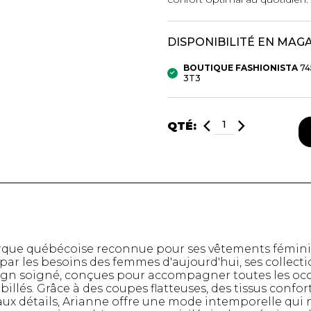
mbert
DISPONIBILITÉ EN MAG
BOUTIQUE FASHIONISTA
74
3T3
QTÉ:
t foulards
MENTS
VÊTEMENTS DE NUIT
CHAUSSE
ET DÉTENTE
COLLANT
que québécoise reconnue pour ses vêtements féminins
e
Pyjamas
Bas de nylo
s par les besoins des femmes d'aujourd'hui, ses collec
ign soigné, conçues pour accompagner toutes les occ
Hauts
Collants et 
llés. Grâce à des coupes flatteuses, des tissus confor
Pantalons
Chaussettes
aux détails, Arianne offre une mode intemporelle qui m
Nuisettes