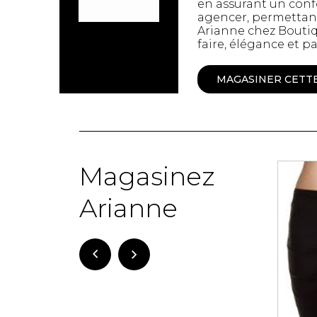
en assurant un confo
Spanx
agencer, permettant
Chandelles
Arianne chez Boutiq
Jupons et Slips
Fragrances
faire, élégance et pa
UNDZ
Fruits et Passion
Accessoires de 
Lunettes
MAGASINER CETT
vêtements
Autres Essentiels
Boxer Hommes
Masques
MASTECTOMIE
Magasinez
-51%
Prothèses
Arianne
Accessoires de sous-
vêtements