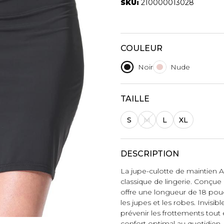
Autres Essent
SKU:
210000013028
mbert
Boxer Hommes
Jumpsuits
Masques
Tuniques
Taille Plus
COULEUR
Ponchos
Vestes et vestons
Noir
Nude
Manteaux
Imperméables
TAILLE
t foulards
ES
ACCESSOIRES DE
CHAUSSU
S
M
L
XL
PLAGE
Bottes
Chapeaux et casquettes
Souliers
DESCRIPTION
Lunettes de soleil
Sandales
La jupe-culotte de maintien A
Sneakers
classique de lingerie. Conçue d
Autres
offre une longueur de 18 pou
ttes à
les jupes et les robes. Invisib
prévenir les frottements tout e
confort optimal au quotidien.