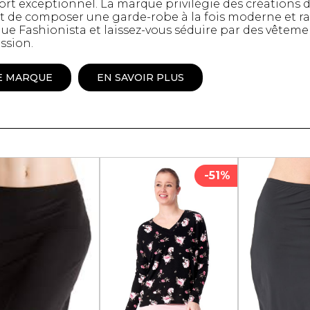
rt exceptionnel. La marque privilégie des créations dur
 de composer une garde-robe à la fois moderne et raf
Peignoir
ue Fashionista et laissez-vous séduire par des vêteme
Lingerie
ssion.
Pantoufles
sous-
Pyjamas pour hommes
E MARQUE
EN SAVOIR PLUS
-51%