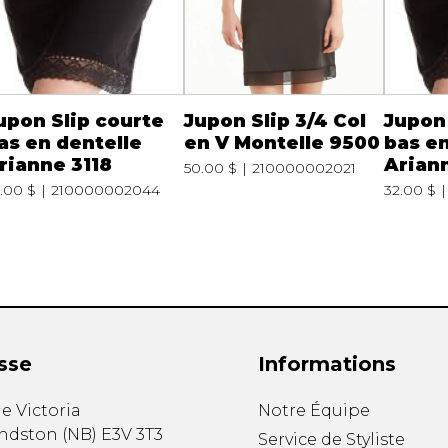
upon Slip courte
Jupon Slip 3/4 Col
Jupon 
as en dentelle
en V Montelle 9500
bas en
rianne 3118
Ariann
50.00 $
210000002021
.00 $
210000002044
32.00 $
sse
Informations
e Victoria
Notre Équipe
ndston
(
NB
)
E3V 3T3
Service de Styliste