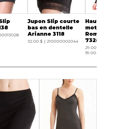
Slip
Jupon Slip courte
Haut col en V à
138
bas en dentelle
motif floral
Arianne 3118
Romance Aria
00013028
7328
32.00 $
210000002044
29.00 $
210000
59.00 $