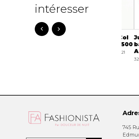
intéresser
Jupon Slip courte
Jupon Slip 3/4 Col
J
bas en dentelle
en V Montelle 9500
b
Arianne 3118
A
50.00 $
210000002021
32.00 $
210000002044
32
Adre
745 Ru
Edmu