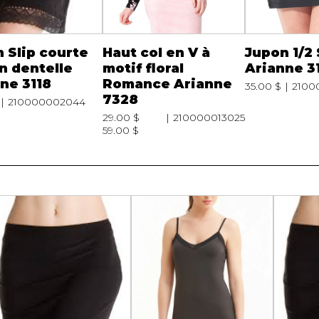
 Slip courte
Haut col en V à
Jupon 1/2 
n dentelle
motif floral
Arianne 3
ne 3118
Romance Arianne
35.00 $
2100
7328
210000002044
29.00 $
210000013025
59.00 $