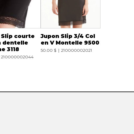
Slip courte
Jupon Slip 3/4 Col
 dentelle
en V Montelle 9500
e 3118
50.00 $
210000002021
210000002044