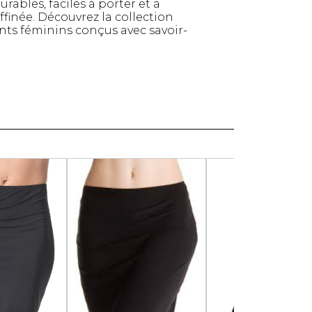
ables, faciles à porter et à
Serviettes de papier
finée. Découvrez la collection
nts féminins conçus avec savoir-
Animaux
Produits pour la maison
Autres