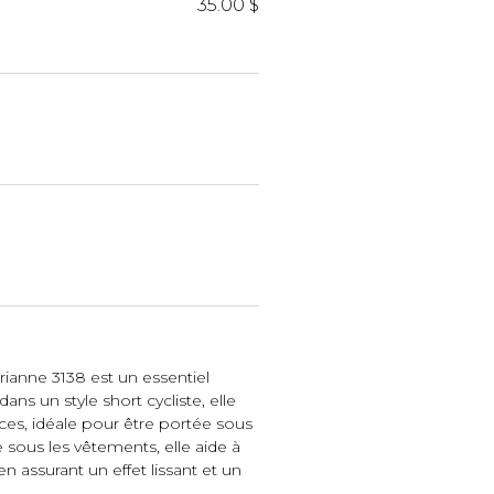
iels
35.00 $
RES
UNIFORMES
Hauts
Pantalons
Jackets
rianne 3138 est un essentiel
Hommes
ans un style short cycliste, elle
ces, idéale pour être portée sous
le sous les vêtements, elle aide à
n assurant un effet lissant et un