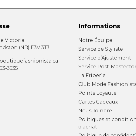
sse
Informations
e Victoria
Notre Équipe
ndston
(
NB
)
E3V 3T3
Service de Styliste
Service d’Ajustement
boutiquefashionista.ca
Service Post-Mastecto
353-3535
La Friperie
Club Mode Fashionist
Points Loyauté
Cartes Cadeaux
Nous Joindre
Politiques et conditio
d'achat
Politique de confidenti