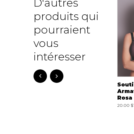
D'autres
produits qui
pourraient
vous
intéresser
Soutien-gorgeT-
Soutien-gorge
Souti
Shirt Pure Plus
Spacer Sublime
Arma
Montelle
Montelle
Rosa 
4.00 $
9320
89.00 $
89.00 $
9321
20.00 $