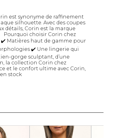
Serviettes de papier
Animaux
rin est synonyme de raffinement
Produits pour la maison
haque silhouette. Avec des coupes
x détails, Corin est la marque
Autres
e. Pourquoi choisir Corin chez
s ✔️ Matières haut de gamme pour
orphologies ✔️ Une lingerie qui
tien-gorge sculptant, d’une
n, la collection Corin chez
e et le confort ultime avec Corin,
 en stock