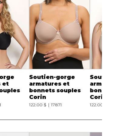
gorge
Soutien-gorge
Soutien-gorge
 et
armatures et
armatures et
ouples
bonnets souples
bonnets soupl
Corin
Corin
1
122.00 $
17871
122.00 $
17871