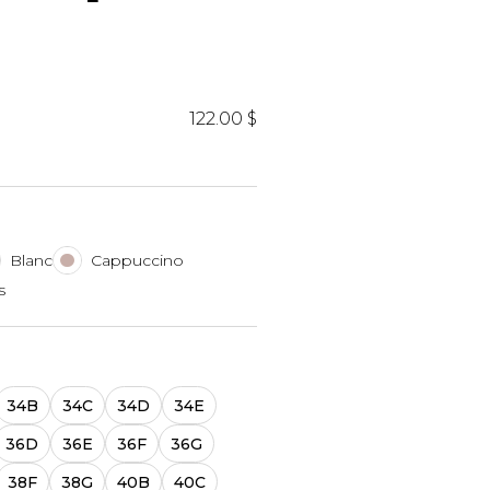
iels
122.00 $
RES
UNIFORMES
Blanc
Cappuccino
s
Hauts
Pantalons
Jackets
Hommes
34B
34C
34D
34E
36D
36E
36F
36G
38F
38G
40B
40C