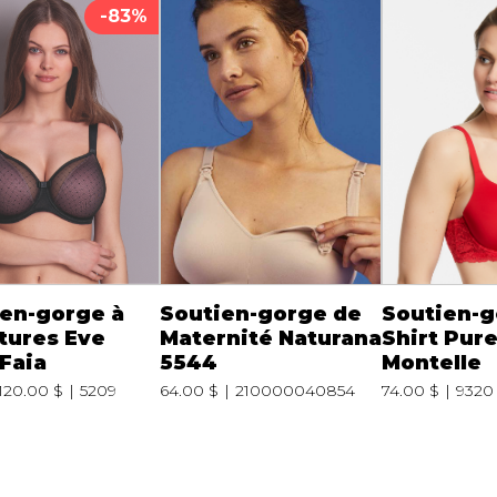
-83%
en-gorge à
Soutien-gorge de
Soutien-g
tures Eve
Maternité Naturana
Shirt Pure
Faia
5544
Montelle
120.00 $
5209
64.00 $
210000040854
74.00 $
9320