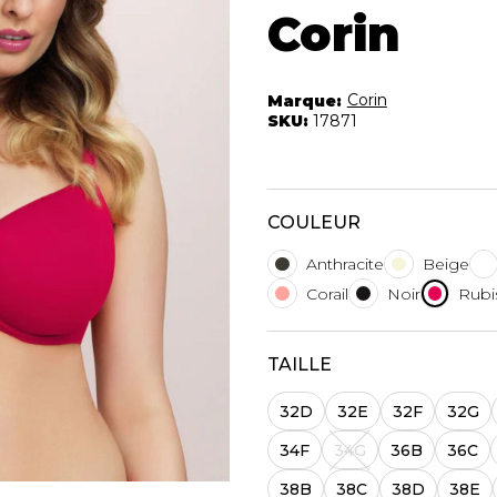
Autres Essent
Corin
mbert
Boxer Hommes
Jumpsuits
Masques
Tuniques
Taille Plus
Corin
Marque:
Ponchos
SKU:
17871
Vestes et vestons
Manteaux
Imperméables
COULEUR
t foulards
ES
ACCESSOIRES DE
CHAUSSU
Anthracite
Beige
PLAGE
Corail
Noir
Rubi
Bottes
Chapeaux et casquettes
Souliers
Lunettes de soleil
TAILLE
Sandales
Sneakers
32D
32E
32F
32G
Autres
ttes à
34F
34G
36B
36C
38B
38C
38D
38E