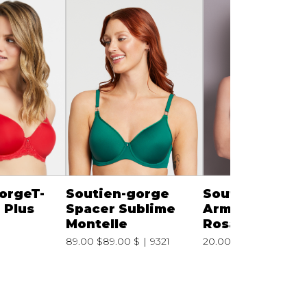
orgeT-
Soutien-gorge
Soutien-gorge
 Plus
Spacer Sublime
Armatures Eve
Montelle
Rosa Faia
89.00 $
89.00 $
9321
20.00 $
120.00 $
52