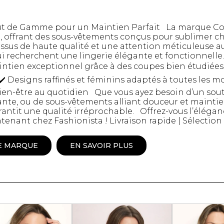
Peignoir
Lingerie
aut de Gamme pour un Maintien Parfait La marque Co
Pantoufles
u, offrant des sous-vêtements conçus pour sublimer c
issus de haute qualité et une attention méticuleuse au
sous-
Pyjamas pour hommes
qui recherchent une lingerie élégante et fonctionnell
intien exceptionnel grâce à des coupes bien étudiée
️ Designs raffinés et féminins adaptés à toutes les m
 bien-être au quotidien Que vous ayez besoin d’un sou
gante, ou de sous-vêtements alliant douceur et maintie
antit une qualité irréprochable. Offrez-vous l’éléganc
enant chez Fashionista ! Livraison rapide | Sélection
E MARQUE
EN SAVOIR PLUS