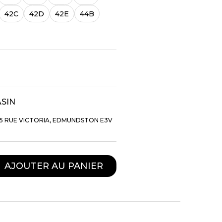
42C
42D
42E
44B
ASIN
5 RUE VICTORIA, EDMUNDSTON E3V
TTES ET
STYLE DE VIE
AJOUTER AU PANIER
S
Produits Signatures
n
Thés et tisanes
leggings
La Gourmande
Bouteilles Fashion