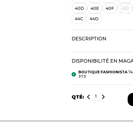
40D
40E
40F
42B
mbert
44C
44D
DESCRIPTION
DISPONIBILITÉ EN MAG
t foulards
BOUTIQUE FASHIONISTA
74
3T3
QTÉ:
MENTS
VÊTEMENTS DE NUIT
CHAUSSE
ET DÉTENTE
COLLANT
e
Pyjamas
Bas de nylo
Hauts
Collants et 
Pantalons
Chaussettes
Nuisettes