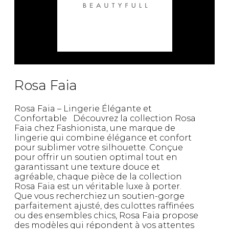
Rosa Faia
Rosa Faia – Lingerie Élégante et
Confortable Découvrez la collection Rosa
Faia chez Fashionista, une marque de
lingerie qui combine élégance et confort
pour sublimer votre silhouette. Conçue
pour offrir un soutien optimal tout en
garantissant une texture douce et
agréable, chaque pièce de la collection
Rosa Faia est un véritable luxe à porter.
Que vous recherchiez un soutien-gorge
parfaitement ajusté, des culottes raffinées
ou des ensembles chics, Rosa Faia propose
des modèles qui répondent à vos attentes