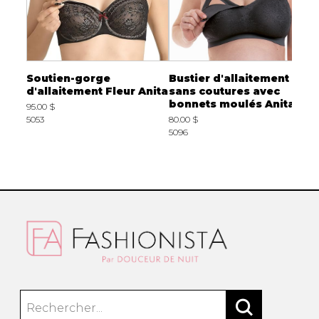
s
Soutien-gorge
Bustier d'allaitement
S
d'allaitement Fleur Anita
sans coutures avec
P
bonnets moulés Anita
M
95.00 $
5053
80.00 $
6
5096
2