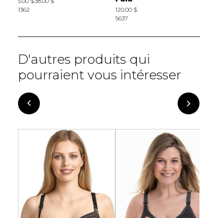
5.00 $
38.00 $
1362
120.00 $
2
5637
5
D'autres produits qui
pourraient vous intéresser