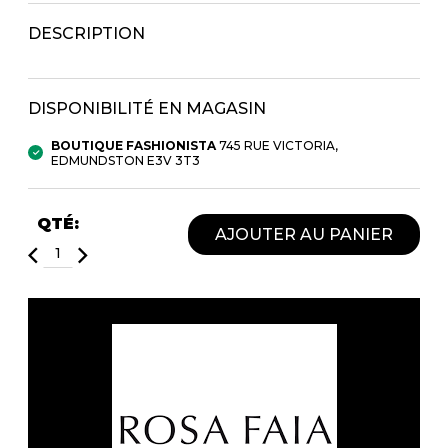
Fruits et Passion
UNDZ
DESCRIPTION
Lunettes
Accessoires de sous-
vêtements
Autres Essentiels
Boxer Hommes
Masques
DISPONIBILITÉ EN MAGASIN
BOUTIQUE FASHIONISTA
745 RUE VICTORIA,
MASTECTOMIE
EDMUNDSTON E3V 3T3
Prothèses
Accessoires de sous-vêtements
QTÉ:
AJOUTER AU PANIER