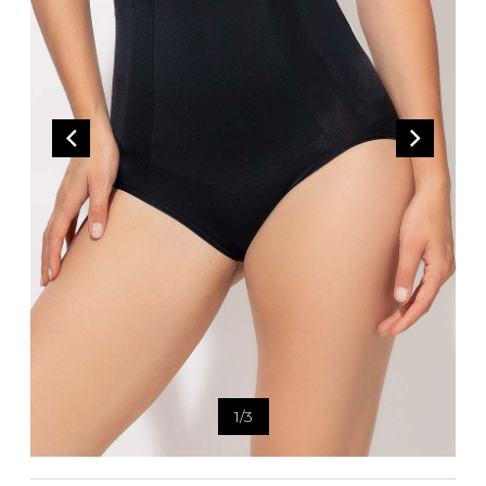
Bandoulière
Taille Plus
Autres
Ponchos
Portes-clés
ACCESSOIRES
Vestes et vestons
Étuis
Manteaux
Valises/Voyages
Imperméables
Ceintures
ACCESSOIRES DE PLAGE
Bonnets, gants et foulards
ROBES
ACCESSOIRES
Parapluies
CHAUSSURES
De tous les jours
Sac à main
Petite robe noire
Sac à dos
Soirée chic / Événements
Sac banane
UNIFORMES
Robes d'été
Portefeuilles
Sac fourre tout
Pochettes/mallettes à
BEAUTÉ ET BIEN-ÊTRE
ordinateur
1
/
3
Sac à couches
Étuis à cellulaire
SOUS-VÊTEMENTS
Accessoires Lambert