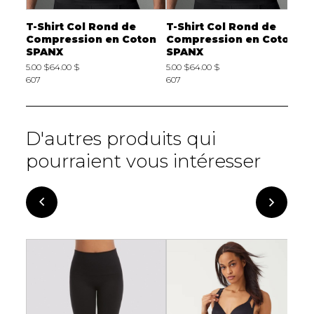
T-Shirt Col Rond de
T-Shirt Col Rond de
C
Compression en Coton
Compression en Coton
S
SPANX
SPANX
2
5.00 $
64.00 $
5.00 $
64.00 $
F
607
607
D'autres produits qui
pourraient vous intéresser