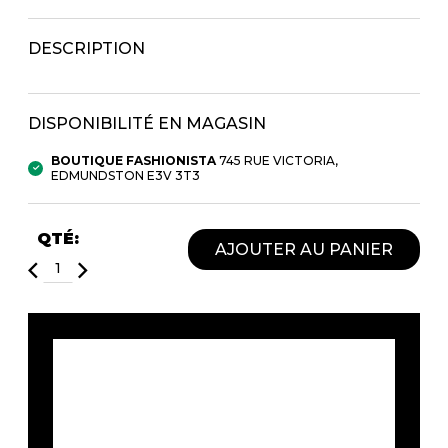
Fruits et Passion
UNDZ
Lunettes
Accessoires de sous-
DESCRIPTION
vêtements
Autres Essentiels
Boxer Hommes
Masques
DISPONIBILITÉ EN MAGASIN
MASTECTOMIE
BOUTIQUE FASHIONISTA
745 RUE VICTORIA,
EDMUNDSTON E3V 3T3
Prothèses
Accessoires de sous-vêtements
QTÉ:
AJOUTER AU PANIER