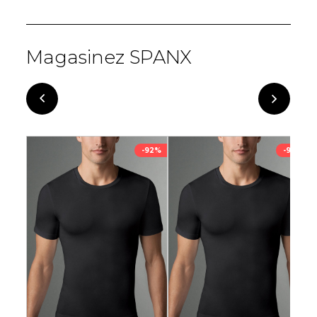
Magasinez SPANX
-64%
-92%
-92%