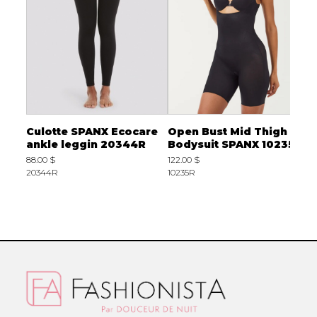
Culotte SPANX Ecocare
Open Bust Mid Thigh
B
NX
ankle leggin 20344R
Bodysuit SPANX 10235R
O
S
88.00 $
122.00 $
20344R
10235R
1
1