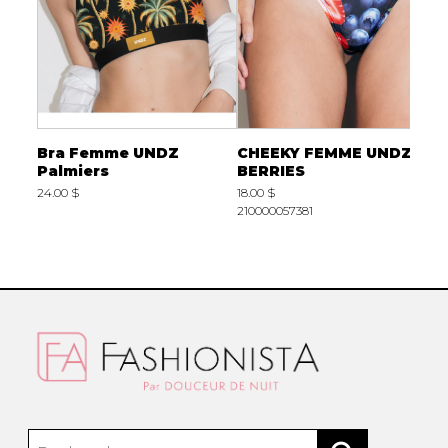
Bra Femme UNDZ
CHEEKY FEMME UNDZ
B
Palmiers
BERRIES
V
24.00 $
18.00 $
2
210000057381