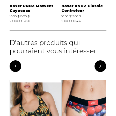
c
Boxer UNDZ Maxvent
Boxer UNDZ Classic
C
Cayococo
Controleur
G
10.00 $
18.00 $
10.00 $
15.00 $
1
210000001420
210000001437
2
D'autres produits qui
pourraient vous intéresser