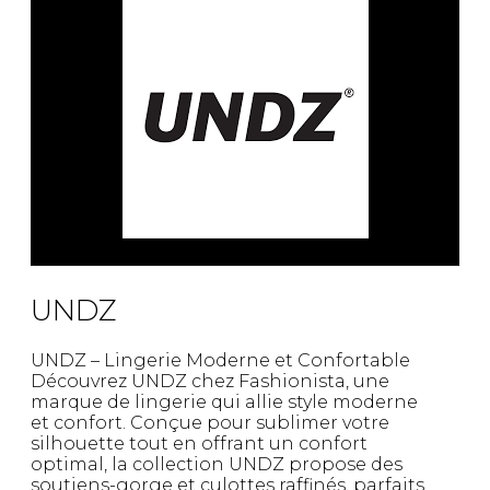
Fruits et Passion
UNDZ
Lunettes
Accessoires de sous-
vêtements
Autres Essentiels
Boxer Hommes
Masques
MASTECTOMIE
Prothèses
Accessoires de sous-vêtements
UNDZ
UNDZ – Lingerie Moderne et Confortable
Découvrez UNDZ chez Fashionista, une
marque de lingerie qui allie style moderne
et confort. Conçue pour sublimer votre
silhouette tout en offrant un confort
optimal, la collection UNDZ propose des
soutiens-gorge et culottes raffinés, parfaits