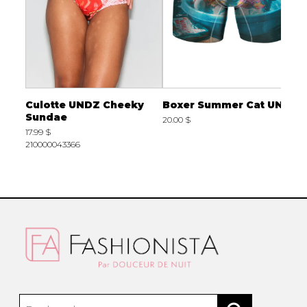
Culotte UNDZ Cheeky
Boxer Summer Cat UNDZ
B
Sundae
20.00 $
2
17.99 $
210000043366