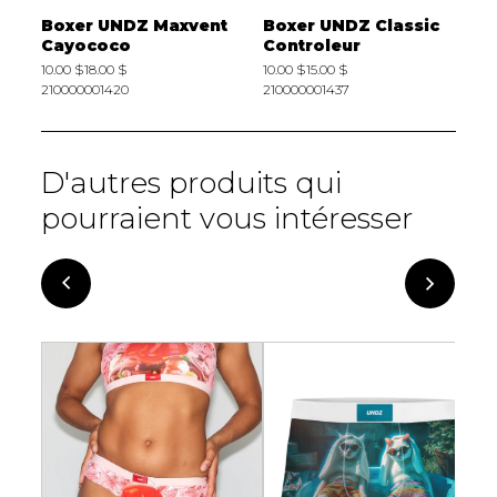
c
Boxer UNDZ Maxvent
Boxer UNDZ Classic
C
Cayococo
Controleur
G
10.00 $
18.00 $
10.00 $
15.00 $
1
210000001420
210000001437
2
D'autres produits qui
pourraient vous intéresser