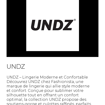
Fruits et Passion
UNDZ
Lunettes
Accessoires de sous-
vêtements
Autres Essentiels
Boxer Hommes
Masques
MASTECTOMIE
Prothèses
Accessoires de sous-vêtements
UNDZ
UNDZ – Lingerie Moderne et Confortable
Découvrez UNDZ chez Fashionista, une
marque de lingerie qui allie style moderne
et confort. Conçue pour sublimer votre
silhouette tout en offrant un confort
optimal, la collection UNDZ propose des
soutiens-gorge et culottes raffinés, parfaits