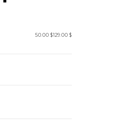
iels
50.00 $
129.00 $
RES
UNIFORMES
Hauts
Pantalons
Jackets
Hommes