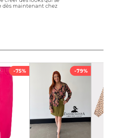
e créer des looks qui se
e dès maintenant chez
Serviettes de papier
Animaux
Produits pour la maison
Autres
-75%
-79%