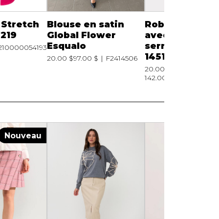
 Stretch
Blouse en satin
Robe chemisie
2219
Global Flower
avec cordon d
Esqualo
serrage Esqua
210000054193
14510
20.00 $
97.00 $
F2414506
20.00 $
210000
142.00 $
Nouveau