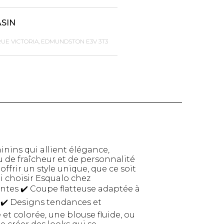
ASIN
RUE VICTORIA, EDMUNDSTON E3V 3T3
ins qui allient élégance,
u de fraîcheur et de personnalité
TTES ET
STYLE DE VIE
ffrir un style unique, que ce soit
S
 choisir Esqualo chez
Produits Signatures
n
ntes ✔️ Coupe flatteuse adaptée à
Thés et tisanes
leggings
n ✔️ Designs tendances et
La Gourmande
t colorée, une blouse fluide, ou
Bouteilles Fashion