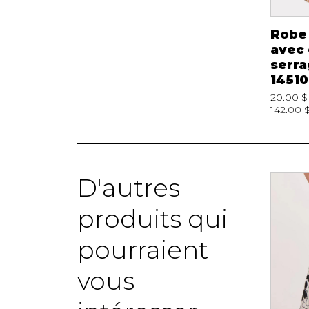
Jupe Maxi Stretch
Blouse en satin
Robe
Esqualo 12219
Global Flower
avec
Esqualo
serra
0.00 $
210000054193
14510
19.00 $
20.00 $
97.00 $
F2414506
20.00 $
142.00 
D'autres
Nouveau
produits qui
pourraient
vous