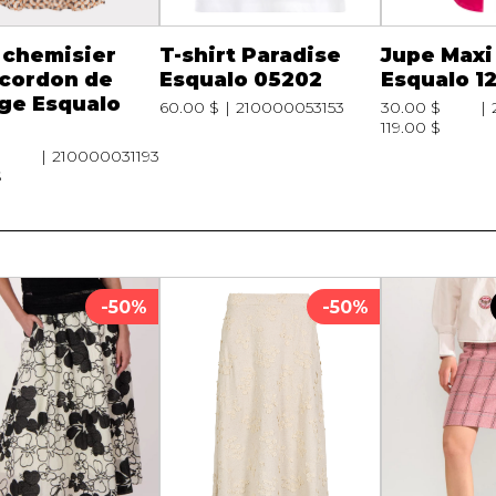
 chemisier
T-shirt Paradise
Jupe Maxi
 cordon de
Esqualo 05202
Esqualo 1
ge Esqualo
60.00 $
210000053153
30.00 $
119.00 $
210000031193
$
-50%
-50%