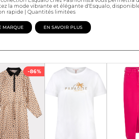
 collection Esqualo chez Fashionista vous permettra d
z la mode vibrante et élégante d'Esqualo, disponibl
Peignoir
son rapide | Quantités limitées
Lingerie
Pantoufles
E MARQUE
EN SAVOIR PLUS
sous-
Pyjamas pour hommes
-86%