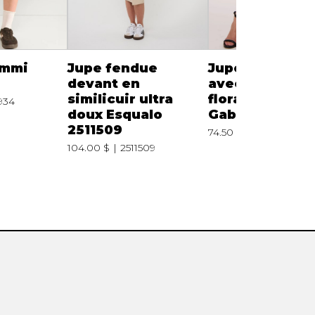
immi
Jupe fendue
Jupe en Tence
devant en
avec broderie
similicuir ultra
florale superp
934
doux Esqualo
Gabby Isabella
2511509
74.50 $
149.00 $
326
104.00 $
2511509