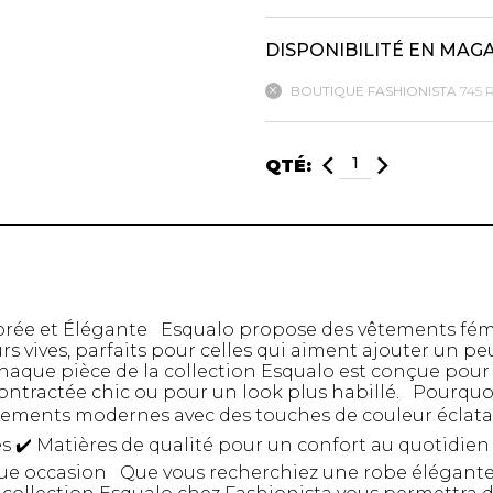
DISPONIBILITÉ EN MAG
mbert
BOUTIQUE FASHIONISTA
745 
QTÉ:
t foulards
rée et Élégante Esqualo propose des vêtements fémin
s vives, parfaits pour celles qui aiment ajouter un pe
MENTS
VÊTEMENTS DE NUIT
CHAUSSE
haque pièce de la collection Esqualo est conçue pour o
ET DÉTENTE
COLLANT
ntractée chic ou pour un look plus habillé. Pourquoi
e
Pyjamas
Bas de nylo
tements modernes avec des touches de couleur éclata
Hauts
Collants et 
es ✔️ Matières de qualité pour un confort au quotidie
Pantalons
Chaussettes
e occasion Que vous recherchiez une robe élégante e
Nuisettes