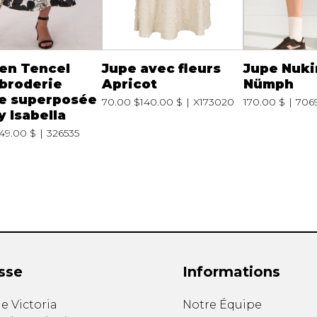
en Tencel
Jupe avec fleurs
Jupe Nuk
broderie
Apricot
Nümph
le superposée
70.00 $
140.00 $
X173020
170.00 $
706
 Isabella
149.00 $
326535
sse
Informations
e Victoria
Notre Équipe