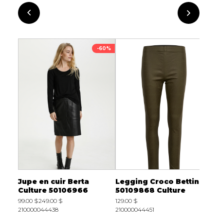
-50%
-60%
Jupe en cuir Berta
Legging Croco Bettine
D
Culture 50106966
50109868 Culture
C
99.00 $
249.00 $
129.00 $
2
210000044438
210000044451
2