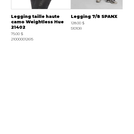
ir
Legging taille haute
Legging 7/8 SPANX
S
camo Weightless Hue
1
128.00 $
21402
51010R
2
75.00 $
2
210000012615