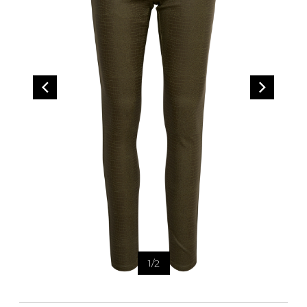
Bandoulière
Taille Plus
Autres
Ponchos
Portes-clés
ACCESSOIRES
Vestes et vestons
Étuis
Manteaux
Valises/Voyages
Imperméables
Ceintures
ACCESSOIRES DE PLAGE
Bonnets, gants et foulards
ROBES
ACCESSOIRES
Parapluies
CHAUSSURES
De tous les jours
Sac à main
Petite robe noire
Sac à dos
Soirée chic / Événements
Sac banane
UNIFORMES
Robes d'été
Portefeuilles
Sac fourre tout
Pochettes/mallettes à
BEAUTÉ ET BIEN-ÊTRE
ordinateur
1
/
2
Sac à couches
Étuis à cellulaire
SOUS-VÊTEMENTS
Accessoires Lambert