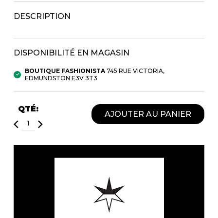
Fruits et Passion
UNDZ
DESCRIPTION
Lunettes
Accessoires de sous-
vêtements
Autres Essentiels
Boxer Hommes
Masques
DISPONIBILITÉ EN MAGASIN
BOUTIQUE FASHIONISTA
745 RUE VICTORIA,
MASTECTOMIE
EDMUNDSTON E3V 3T3
Prothèses
Accessoires de sous-vêtements
QTÉ:
AJOUTER AU PANIER