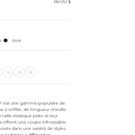
iels
66.00 $
e
Noir
RES
UNIFORMES
14
16
18
Hauts
Pantalons
Jackets
1P est une gamme populaire de
Hommes
 à enfiler, de longueur cheville
aille élastique plate et leur
s offrent une coupe infroissable
oposés dans une variété de styles,
 s’adapter à différentes