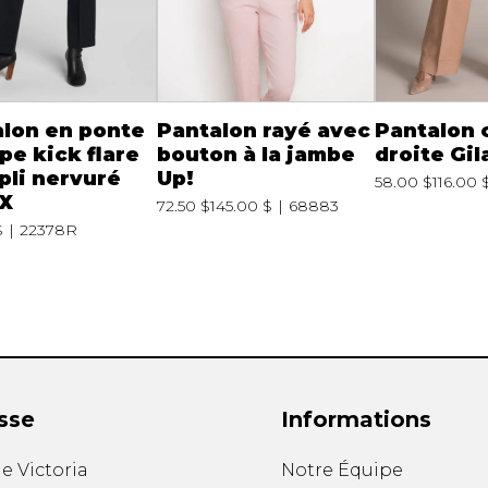
lon en ponte
Pantalon rayé avec
Pantalon 
pe kick flare
bouton à la jambe
droite Gil
pli nervuré
Up!
58.00 $
116.00 
X
72.50 $
145.00 $
68883
$
22378R
sse
Informations
e Victoria
Notre Équipe