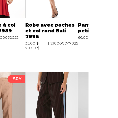
 à col
Robe avec poches
Pantalon taille
 7989
et col rond Bali
petite Bali 64
7996
000032052
66.00 $
210000004
35.00 $
210000047025
70.00 $
-50%