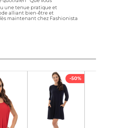
age quotidien Que vous
Serviettes de papier
ou une tenue pratique et
ode alliant bien-être et
Animaux
dès maintenant chez Fashionista
Produits pour la maison
Autres
-50%