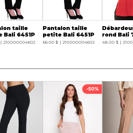
lon taille
Pantalon taille
Débardeur
e Bali 6451P
petite Bali 6451P
rond Bali
210000004602
66.00 $
210000004602
48.00 $
210
-50%