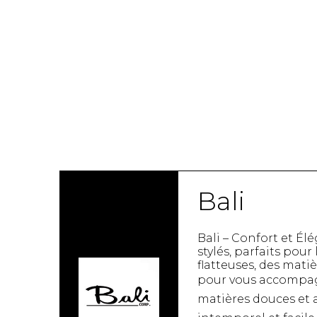
Étuis à cellulaire
Accessoires La
Trousses
Bandoulière
Autres
Portes-clés
Étuis
Valises/Voyages
Ceintures
Bonnets, gants e
Parapluies
Bali
BEAUTÉ ET BIEN-
SOUS-VÊTE
Bali – Confort et É
ÊTRE
stylés, parfaits pou
flatteuses, des mat
Soutiens-Gorg
Produits Boss Appeal
pour vous accompagn
Culottes
Bain et corps
matières douces et a
Camisoles
Soins du visage
Bodysuits
Accessoires à cheveux