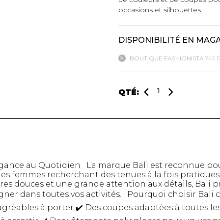
occasions et silhouettes.
mbert
DISPONIBILITÉ EN MAG
BOUTIQUE FASHIONISTA
745 
QTÉ:
t foulards
MENTS
VÊTEMENTS DE NUIT
CHAUSSE
légance au Quotidien La marque Bali est reconnue po
ET DÉTENTE
COLLANT
r les femmes recherchant des tenues à la fois pratique
ières douces et une grande attention aux détails, Bal
e
Pyjamas
Bas de nylo
er dans toutes vos activités. Pourquoi choisir Bali 
Hauts
Collants et 
gréables à porter ✔️ Des coupes adaptées à toutes les 
Pantalons
Chaussettes
Nuisettes