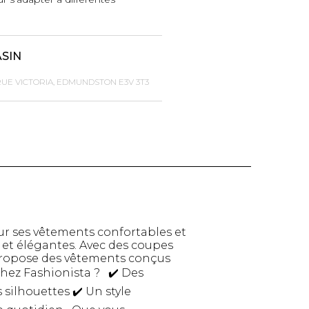
ASIN
RUE VICTORIA, EDMUNDSTON E3V 3T3
TTES ET
STYLE DE VIE
ur ses vêtements confortables et
S
s et élégantes. Avec des coupes
i propose des vêtements conçus
Produits Signatures
n
chez Fashionista ? ✔️ Des
Thés et tisanes
leggings
silhouettes ✔️ Un style
La Gourmande
Bouteilles Fashion