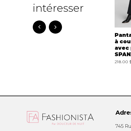
intéresser
Pantalon coupe
Pantalon à rayures
Panta
droite Gilana Yest
Saint Tropez
à cou
avec 
8.00 $
116.00 $
6166
129.00 $
30514943
SPAN
218.00 
Adre
745 Ru