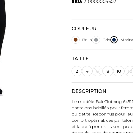
Autres Essent
SKU:
210000004602
mbert
Boxer Hommes
Jumpsuits
Masques
Tuniques
Taille Plus
COULEUR
Ponchos
Vestes et vestons
Brun
Gris
Marin
Manteaux
Imperméables
TAILLE
t foulards
ES
ACCESSOIRES DE
CHAUSSU
2
4
6
8
10
12
PLAGE
Bottes
Chapeaux et casquettes
Souliers
DESCRIPTION
Lunettes de soleil
Sandales
Le modèle Bali Clothing 645
Sneakers
pantalons habillés pour femme
Autres
ou petite. Reconnus pour leur t
ttes à
confort optimal, ces pantalon
et facile à porter. Ils sont pr
de couleurs et de coupes pour