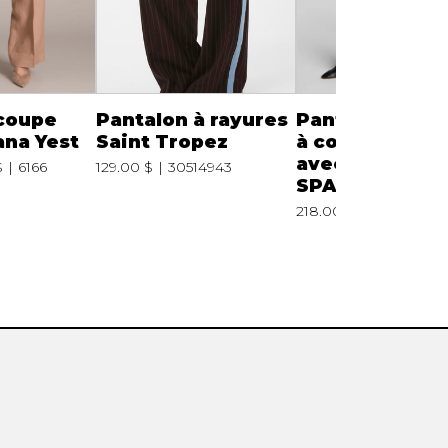
coupe
Pantalon à rayures
Pantalon en p
ana Yest
Saint Tropez
à coupe kick f
avec pli nervu
$
6166
129.00 $
30514943
SPANX
218.00 $
22378R