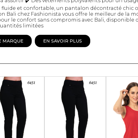
e à assortir ✔️ Des vêtements polyvalents pour un us
Peignoir
 fluide et confortable, un pantalon décontracté chic 
on Bali chez Fashionista vous offre le meilleur de la m
Lingerie
ur le confort sans compromis avec Bali, disponible 
Pantoufles
Quantités limitées
sous-
Pyjamas pour hommes
E MARQUE
EN SAVOIR PLUS