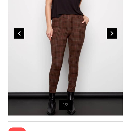
Bandoulière
Taille Plus
Autres
Ponchos
Portes-clés
ACCESSOIRES
Vestes et vestons
Étuis
Manteaux
Valises/Voyages
Imperméables
Ceintures
ACCESSOIRES DE PLAGE
Bonnets, gants et foulards
ROBES
ACCESSOIRES
Parapluies
CHAUSSURES
De tous les jours
Sac à main
Petite robe noire
Sac à dos
Soirée chic / Événements
Sac banane
UNIFORMES
Robes d'été
Portefeuilles
Sac fourre tout
Pochettes/mallettes à
BEAUTÉ ET BIEN-ÊTRE
1
/
2
ordinateur
Sac à couches
Étuis à cellulaire
SOUS-VÊTEMENTS
Accessoires Lambert