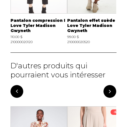
r I
Pantalon compression I
Pantalon effet suède I
P
Love Tyler Madison
Love Tyler Madison
T
Gwyneth
Gwyneth
9
110.00 $
99.00 $
2
210000020120
210000020520
D'autres produits qui
pourraient vous intéresser
-50%
-50%