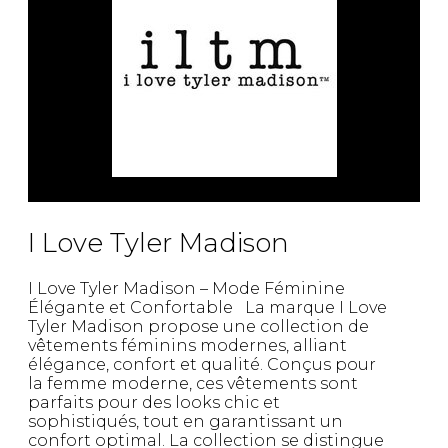
Fruits et Passion
UNDZ
Lunettes
Accessoires de sous-
vêtements
Autres Essentiels
Boxer Hommes
Masques
MASTECTOMIE
Prothèses
Accessoires de sous-vêtements
I Love Tyler Madison
I Love Tyler Madison – Mode Féminine
Élégante et Confortable La marque I Love
Tyler Madison propose une collection de
vêtements féminins modernes, alliant
élégance, confort et qualité. Conçus pour
la femme moderne, ces vêtements sont
parfaits pour des looks chic et
sophistiqués, tout en garantissant un
confort optimal. La collection se distingue