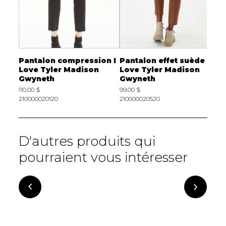
r I
Pantalon compression I
Pantalon effet suède I
P
Love Tyler Madison
Love Tyler Madison
T
Gwyneth
Gwyneth
9
110.00 $
99.00 $
2
210000020120
210000020520
D'autres produits qui
pourraient vous intéresser