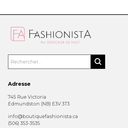
Trousses
Bandoulière
VÊTEMENTS DE NUIT ET
DÉTENTE
Autres
Portes-clés
Étuis
CHAUSSETTES ET COLLANTS
Valises/Voyages
Ceintures
Bonnets, gants et foulards
STYLE DE VIE
Parapluies
MASTECTOMIE
BEAUTÉ ET
SOUS-
BIEN-ÊTRE
VÊTEMENTS
Adresse
Produits Boss Appeal
Soutiens-Gorge
745 Rue Victoria
Bain et corps
Culottes
Edmundston
(
NB
)
E3V 3T3
Soins du visage
Camisoles
Accessoires à cheveux
Bodysuits
info@boutiquefashionista.ca
Chandelles
Spanx
(506) 353-3535
Fragrances
Jupons et Slips