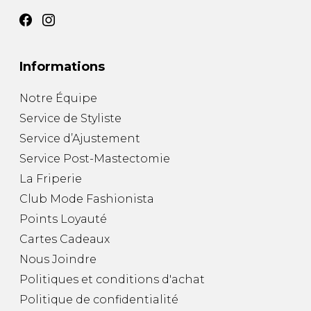
Fruits et Passion
UNDZ
Lunettes
Accessoires de sous-
vêtements
Autres Essentiels
Boxer Hommes
Masques
Informations
Notre Équipe
MASTECTOMIE
Service de Styliste
Prothèses
Service d’Ajustement
Accessoires de sous-vêtements
Service Post-Mastectomie
La Friperie
Club Mode Fashionista
Points Loyauté
Cartes Cadeaux
Nous Joindre
Politiques et conditions d'achat
Politique de confidentialité