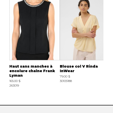
te à
Haut sans manches à
Blouse col V Rinda
C
encolure chaîne Frank
InWear
l
Lyman
79.00 $
9
165.00 $
30105188
2
263019