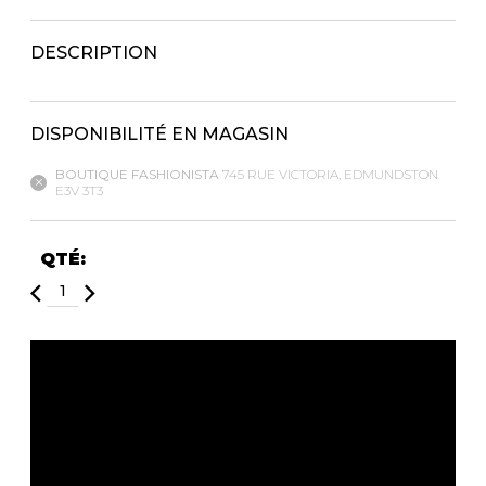
Fruits et Passion
UNDZ
Lunettes
Accessoires de sous-
DESCRIPTION
vêtements
Autres Essentiels
Boxer Hommes
Masques
DISPONIBILITÉ EN MAGASIN
MASTECTOMIE
BOUTIQUE FASHIONISTA
745 RUE VICTORIA, EDMUNDSTON
E3V 3T3
Prothèses
Accessoires de sous-vêtements
QTÉ: