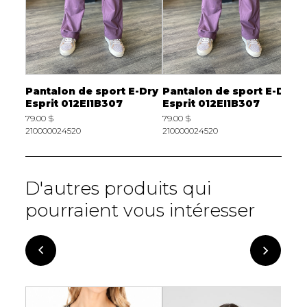
-Dry
Pantalon de sport E-Dry
Pantalon de sport E-Dry
Esprit 012EI1B307
Esprit 012EI1B307
79.00 $
79.00 $
210000024520
210000024520
D'autres produits qui
pourraient vous intéresser
veau