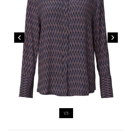
Bandoulière
Taille Plus
Autres
Ponchos
Portes-clés
ACCESSOIRES
Vestes et vestons
Étuis
Manteaux
Valises/Voyages
Imperméables
Ceintures
ACCESSOIRES DE PLAGE
Bonnets, gants et foulards
ROBES
ACCESSOIRES
Parapluies
CHAUSSURES
De tous les jours
Sac à main
Petite robe noire
Sac à dos
Soirée chic / Événements
Sac banane
UNIFORMES
Robes d'été
Portefeuilles
Sac fourre tout
Pochettes/mallettes à
BEAUTÉ ET BIEN-ÊTRE
ordinateur
1
/
3
Sac à couches
Étuis à cellulaire
SOUS-VÊTEMENTS
Accessoires Lambert