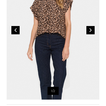
Bandoulière
Taille Plus
Autres
Ponchos
Portes-clés
ACCESSOIRES
Vestes et vestons
Étuis
Manteaux
Valises/Voyages
Imperméables
Ceintures
ACCESSOIRES DE PLAGE
Bonnets, gants et foulards
ROBES
ACCESSOIRES
Parapluies
CHAUSSURES
De tous les jours
Sac à main
Petite robe noire
Sac à dos
Soirée chic / Événements
Sac banane
UNIFORMES
Robes d'été
Portefeuilles
Sac fourre tout
Pochettes/mallettes à
BEAUTÉ ET BIEN-ÊTRE
ordinateur
1
/
2
Sac à couches
Étuis à cellulaire
SOUS-VÊTEMENTS
Accessoires Lambert