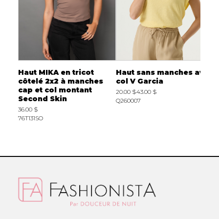
en
Haut MIKA en tricot
Haut sans manches avec
C
ail
côtelé 2x2 à manches
col V Garcia
E
cap et col montant
20.00 $
43.00 $
7
Second Skin
Q260007
2
36.00 $
76T131SO