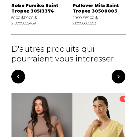
SZ SS
Robe Fumiko Saint
Pullover Mila Saint
P
Tropez 30513374
Tropez 30500003
S
50.00 $
119.00 $
29.00 $
59.00 $
5
210000055469
210000055503
3
D'autres produits qui
pourraient vous intéresser
-53%