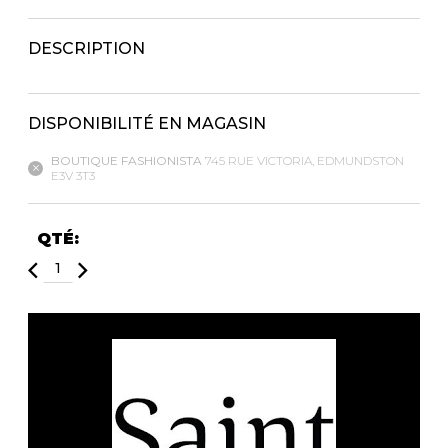
Fruits et Passion
UNDZ
Lunettes
Accessoires de sous-
DESCRIPTION
vêtements
Autres Essentiels
Boxer Hommes
Masques
DISPONIBILITÉ EN MAGASIN
MASTECTOMIE
BOUTIQUE FASHIONISTA
745 RUE VICTORIA, EDMUNDSTON
E3V 3T3
Prothèses
Accessoires de sous-vêtements
QTÉ: