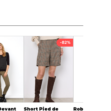
Serviettes de papier
Animaux
Produits pour la maison
Autres
-82%
Devant
Short Pied de
Robe Longue 