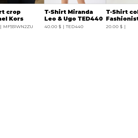
rt crop
T-Shirt Miranda
T-Shirt co
el Kors
Leo & Ugo TED440
Fashionis
MF551WN2ZU
40.00 $
TED440
20.00 $
NB