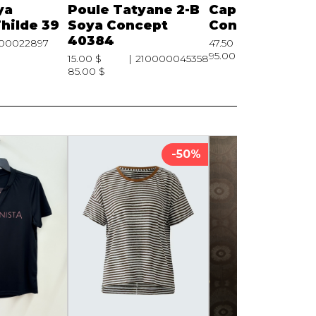
ya
Poule Tatyane 2-B
Capuche Soya
hilde 39
Soya Concept
Concept Banu 
40384
00022897
47.50 $
210000
95.00 $
15.00 $
210000045358
85.00 $
-50%