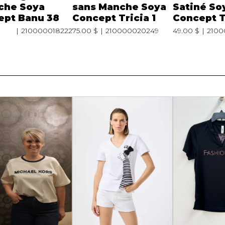
che Soya
sans Manche Soya
Satiné So
ept Banu 38
Concept Tricia 1
Concept T
210000018222
75.00 $
210000020249
49.00 $
2100