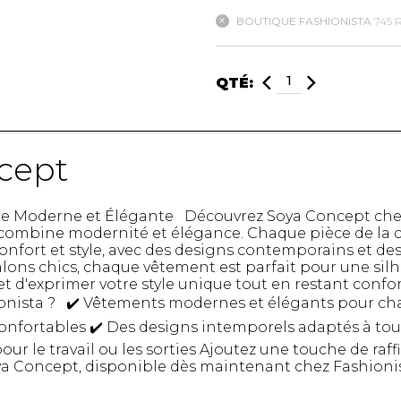
BOUTIQUE FASHIONISTA
745 
mbert
QTÉ:
cept
t foulards
e Moderne et Élégante Découvrez Soya Concept chez
ombine modernité et élégance. Chaque pièce de la c
onfort et style, avec des designs contemporains et des
lons chics, chaque vêtement est parfait pour une silh
 d'exprimer votre style unique tout en restant confor
MENTS
VÊTEMENTS DE NUIT
CHAUSSE
onista ? ✔️ Vêtements modernes et élégants pour ch
ET DÉTENTE
COLLANT
confortables ✔️ Des designs intemporels adaptés à tou
e
Pyjamas
Bas de nylo
pour le travail ou les sorties Ajoutez une touche de raf
Hauts
Collants et 
a Concept, disponible dès maintenant chez Fashionist
Pantalons
Chaussettes
Nuisettes