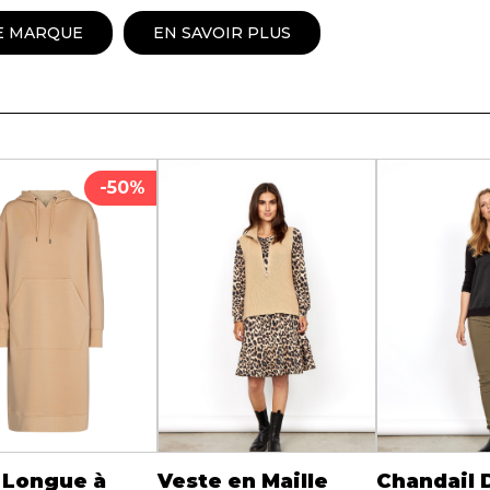
Peignoir
E MARQUE
EN SAVOIR PLUS
Lingerie
Pantoufles
sous-
Pyjamas pour hommes
-50%
 Longue à
Veste en Maille
Chandail 