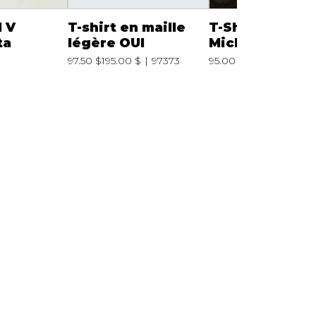
l V
T-shirt en maille
T-Shirt crop
ta
légère OUI
Michael Kors
97.50 $
195.00 $
97373
95.00 $
MF551WN2