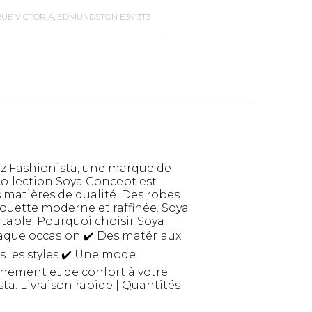
RUE VICTORIA, EDMUNDSTON E3V 3T3
 Fashionista, une marque de
ollection Soya Concept est
 matières de qualité. Des robes
ouette moderne et raffinée. Soya
table. Pourquoi choisir Soya
TTES ET
STYLE DE VIE
aque occasion ✔️ Des matériaux
S
s les styles ✔️ Une mode
Produits Signatures
n
finement et de confort à votre
Thés et tisanes
leggings
a. Livraison rapide | Quantités
La Gourmande
Bouteilles Fashion