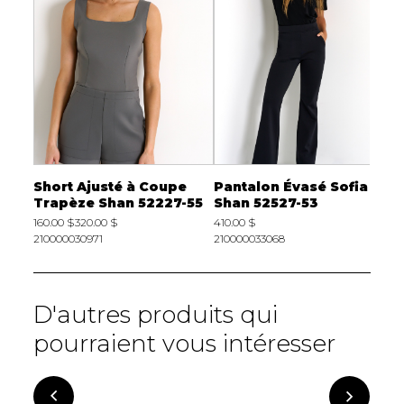
tier
Short Ajusté à Coupe
Pantalon Évasé Sofia
R
4
Trapèze Shan 52227-55
Shan 52527-53
S
160.00 $
320.00 $
410.00 $
2
210000030971
210000033068
2
D'autres produits qui
pourraient vous intéresser