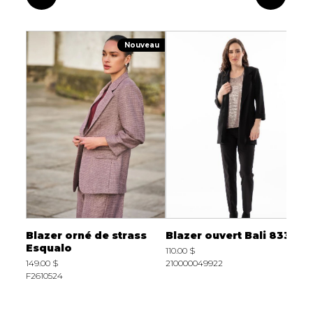
Nouveau
Blazer orné de strass
Blazer ouvert Bali 8335
V
Esqualo
110.00 $
7
149.00 $
210000049922
5
F2610524