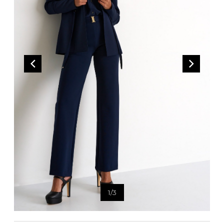
Bandoulière
Taille Plus
Autres
Ponchos
Portes-clés
ACCESSOIRES
Vestes et vestons
Étuis
Manteaux
Valises/Voyages
Imperméables
Ceintures
ACCESSOIRES DE PLAGE
Bonnets, gants et foulards
ROBES
ACCESSOIRES
Parapluies
CHAUSSURES
De tous les jours
Sac à main
Petite robe noire
Sac à dos
Soirée chic / Événements
Sac banane
UNIFORMES
Robes d'été
Portefeuilles
Sac fourre tout
Pochettes/mallettes à
BEAUTÉ ET BIEN-ÊTRE
ordinateur
1
/
3
Sac à couches
Étuis à cellulaire
SOUS-VÊTEMENTS
Accessoires Lambert