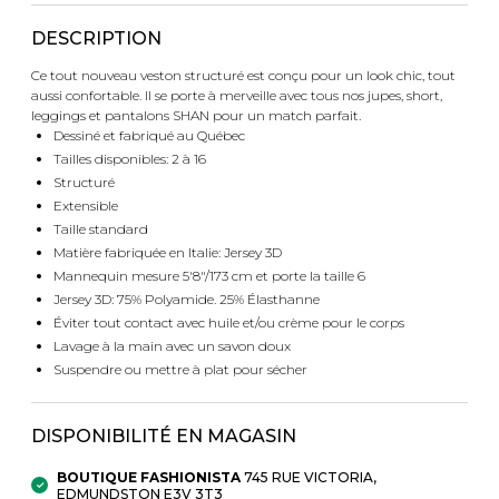
Fruits et Passion
UNDZ
DESCRIPTION
Lunettes
Accessoires de sous-
vêtements
Autres Essentiels
Ce tout nouveau veston structuré est conçu pour un look chic, tout
Boxer Hommes
Masques
aussi confortable. Il se porte à merveille avec tous nos jupes, short,
leggings et pantalons SHAN pour un match parfait.
Dessiné et fabriqué au Québec
Tailles disponibles: 2 à 16
MASTECTOMIE
Structuré
Extensible
Prothèses
Taille standard
Accessoires de sous-vêtements
Matière fabriquée en Italie: Jersey 3D
Mannequin mesure 5'8"/173 cm et porte la taille 6
Jersey 3D: 75% Polyamide. 25% Élasthanne
Éviter tout contact avec huile et/ou crème pour le corps
Lavage à la main avec un savon doux
Suspendre ou mettre à plat pour sécher
DISPONIBILITÉ EN MAGASIN
BOUTIQUE FASHIONISTA
745 RUE VICTORIA,
EDMUNDSTON E3V 3T3