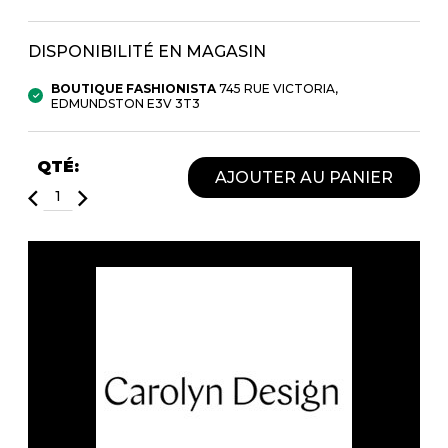
Fruits et Passion
UNDZ
Lunettes
Accessoires de sous-
DISPONIBILITÉ EN MAGASIN
vêtements
Autres Essentiels
Boxer Hommes
Masques
BOUTIQUE FASHIONISTA
745 RUE VICTORIA,
EDMUNDSTON E3V 3T3
MASTECTOMIE
QTÉ:
AJOUTER AU PANIER
Prothèses
Accessoires de sous-vêtements