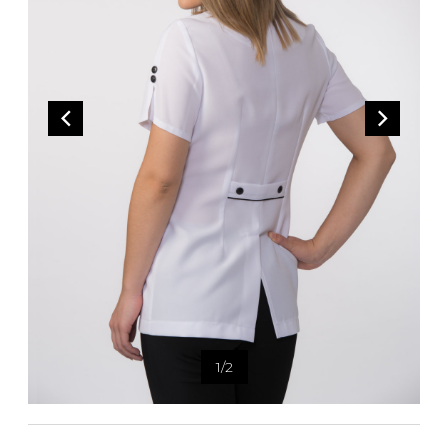
Bandoulière
Taille Plus
Autres
Ponchos
Portes-clés
ACCESSOIRES
Vestes et vestons
Étuis
Manteaux
Valises/Voyages
Imperméables
Ceintures
ACCESSOIRES DE PLAGE
Bonnets, gants et foulards
ROBES
ACCESSOIRES
Parapluies
CHAUSSURES
De tous les jours
Sac à main
Petite robe noire
Sac à dos
Soirée chic / Événements
Sac banane
UNIFORMES
Robes d'été
Portefeuilles
Sac fourre tout
Pochettes/mallettes à
BEAUTÉ ET BIEN-ÊTRE
1
/
2
ordinateur
Sac à couches
Étuis à cellulaire
SOUS-VÊTEMENTS
Accessoires Lambert