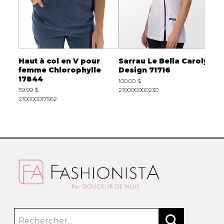
rolyn
Haut à col en V pour
Sarrau Le Bella Carolyn
H
femme Chlorophylle
Design 71716
à
17844
O
100.00 $
59.99 $
210000000230
4
210000017562