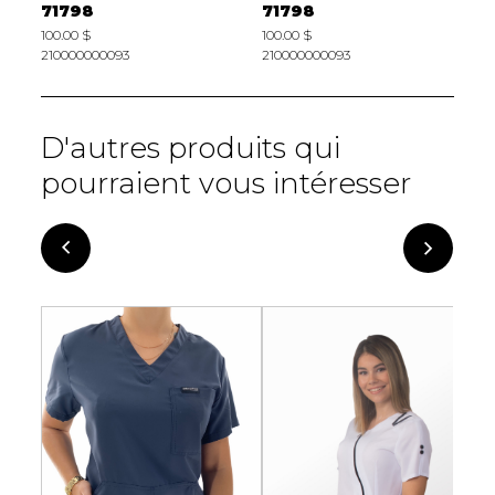
71798
71798
1
100.00 $
100.00 $
2
210000000093
210000000093
D'autres produits qui
pourraient vous intéresser