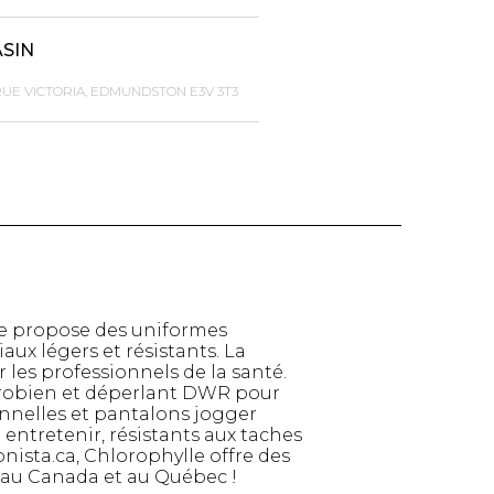
ASIN
RUE VICTORIA, EDMUNDSTON E3V 3T3
le propose des uniformes
ux légers et résistants. La
TTES ET
STYLE DE VIE
les professionnels de la santé.
S
icrobien et déperlant DWR pour
Produits Signatures
nnelles et pantalons jogger
n
 entretenir, résistants aux taches
Thés et tisanes
leggings
nista.ca, Chlorophylle offre des
La Gourmande
 au Canada et au Québec !
Bouteilles Fashion