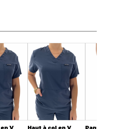
Serviettes de papier
Animaux
Produits pour la maison
Autres
 en V
Haut à col en V
Pantalon carg