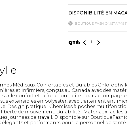
DISPONIBILITÉ EN MAG
mbert
BOUTIQUE FASHIONISTA
745 
QTÉ:
ylle
t foulards
ormes Médicaux Confortables et Durables Chlorophyl
ières et infirmiers, conçus au Canada avec des matéria
MENTS
VÊTEMENTS DE NUIT
CHAUSSE
sur le confort et la fonctionnalité pour accompagner 
ET DÉTENTE
COLLANT
issus extensibles en polyester, avec traitement antim
e
ue. Design pratique : Chemises à poches multifonctio
Pyjamas
Bas de nylo
liberté de mouvement. Durabilité : Matériaux faciles à
Hauts
Collants et 
es journées de travail. Disponible sur BoutiqueFashio
Pantalons
Chaussettes
élégants et performants pour le personnel de santé
Nuisettes