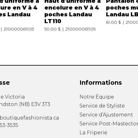
d'uniforme à
Haut d'uniforme à
Pantalon 
ure en V à 4
encolure en V à 4
poches mu
es Landau
poches Landau
Landau L
LT110
61.00 $
2100
210000061105
50.00 $
210000061105
sse
Informations
e Victoria
Notre Équipe
ndston
(
NB
)
E3V 3T3
Service de Styliste
Service d’Ajustement
boutiquefashionista.ca
Service Post-Mastecto
353-3535
La Friperie