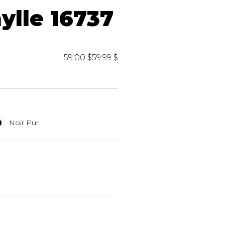
iels
ylle 16737
59.00 $
59.99 $
RES
UNIFORMES
Noir Pur
Hauts
Pantalons
Jackets
Hommes