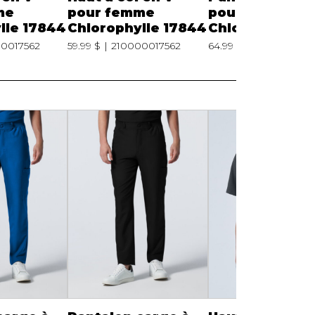
me
pour femme
pour femme
lle 17844
Chlorophylle 17844
Chlorophylle 1
0017562
59.99 $
210000017562
64.99 $
2100000175