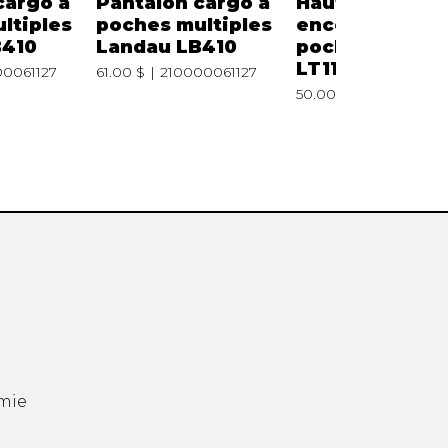
cargo à
Pantalon cargo à
Haut d'uniform
ltiples
poches multiples
encolure en V 
B410
Landau LB410
poches Landa
LT110
00061127
61.00 $
210000061127
50.00 $
2100000611
mie