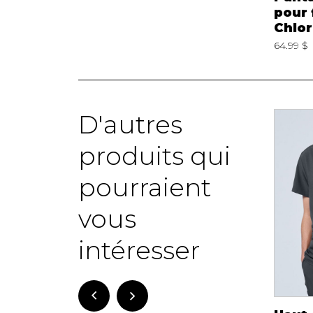
pour femme
pour femme
pour
Chlorophylle 17844
Chlorophylle 17844
Chlor
9.99 $
210000017562
59.99 $
210000017562
64.99 $
D'autres
produits qui
pourraient
vous
intéresser