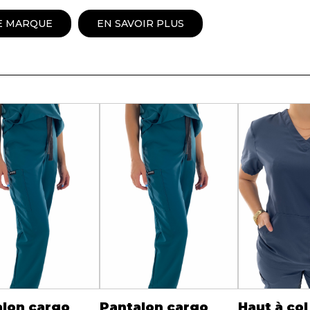
Peignoir
E MARQUE
EN SAVOIR PLUS
Lingerie
Pantoufles
sous-
Pyjamas pour hommes
alon cargo
Pantalon cargo
Haut à col