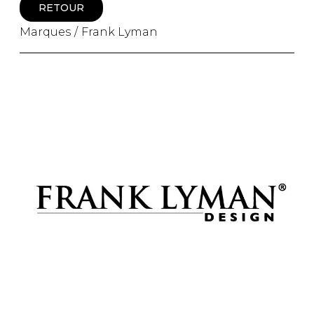
RETOUR
Bandoulière
Taille Plus
Autres
Marques
Frank Lyman
Ponchos
Portes-clés
ACCESSOIRES
Vestes et vestons
Étuis
Manteaux
Valises/Voyages
Imperméables
Ceintures
ACCESSOIRES DE PLAGE
Bonnets, gants et foulards
ROBES
ACCESSOIRES
Parapluies
CHAUSSURES
De tous les jours
Sac à main
Petite robe noire
Sac à dos
Soirée chic / Événements
Sac banane
UNIFORMES
Robes d'été
Portefeuilles
Sac fourre tout
Pochettes/mallettes à
BEAUTÉ ET BIEN-ÊTRE
ordinateur
Sac à couches
Étuis à cellulaire
SOUS-VÊTEMENTS
Accessoires Lambert