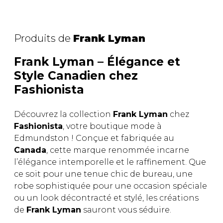
Trousses
Bandoulière
VÊTEMENTS DE NUIT ET
DÉTENTE
Autres
Produits de
Frank Lyman
Portes-clés
Étuis
CHAUSSETTES ET COLLANTS
Frank Lyman – Élégance et
Valises/Voyages
Style Canadien chez
Ceintures
Fashionista
Bonnets, gants et foulards
STYLE DE VIE
Parapluies
Découvrez la collection
Frank Lyman
chez
Fashionista
, votre boutique mode à
MASTECTOMIE
BEAUTÉ ET
SOUS-
Edmundston ! Conçue et fabriquée au
BIEN-ÊTRE
VÊTEMENTS
Canada
, cette marque renommée incarne
Produits Boss Appeal
Soutiens-Gorge
l’élégance intemporelle et le raffinement. Que
Bain et corps
Culottes
ce soit pour une tenue chic de bureau, une
Soins du visage
Camisoles
robe sophistiquée pour une occasion spéciale
Accessoires à cheveux
Bodysuits
ou un look décontracté et stylé, les créations
Chandelles
Spanx
de
Frank Lyman
sauront vous séduire.
Fragrances
Jupons et Slips