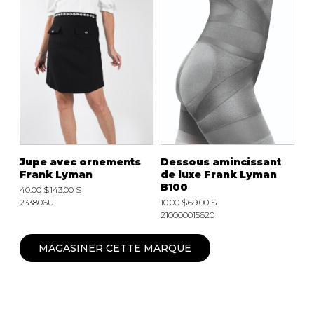
Jupe avec ornements
Dessous amincissant
Frank Lyman
de luxe Frank Lyman
B100
40.00 $
143.00 $
233806U
10.00 $
69.00 $
210000015620
MAGASINER CETTE MARQUE