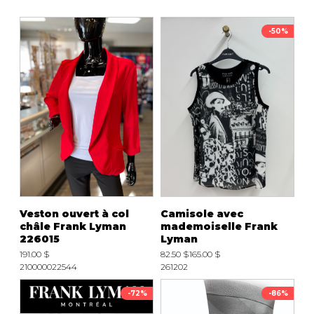
-50%
Veston ouvert à col
Camisole avec
châle Frank Lyman
mademoiselle Frank
226015
Lyman
191.00 $
82.50 $
165.00 $
210000022544
261202
-72%
-86%