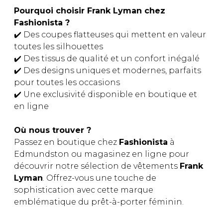
Fruits et Passion
UNDZ
Pourquoi choisir Frank Lyman chez
Lunettes
Accessoires de sous-
Fashionista ?
vêtements
Autres Essentiels
✔️ Des coupes flatteuses qui mettent en valeur
Boxer Hommes
Masques
toutes les silhouettes
✔️ Des tissus de qualité et un confort inégalé
✔️ Des designs uniques et modernes, parfaits
MASTECTOMIE
pour toutes les occasions
✔️ Une exclusivité disponible en boutique et
Prothèses
en ligne
Accessoires de sous-vêtements
Où nous trouver ?
Passez en boutique chez
Fashionista
à
Edmundston ou magasinez en ligne pour
découvrir notre sélection de vêtements
Frank
Lyman
. Offrez-vous une touche de
sophistication avec cette marque
emblématique du prêt-à-porter féminin.