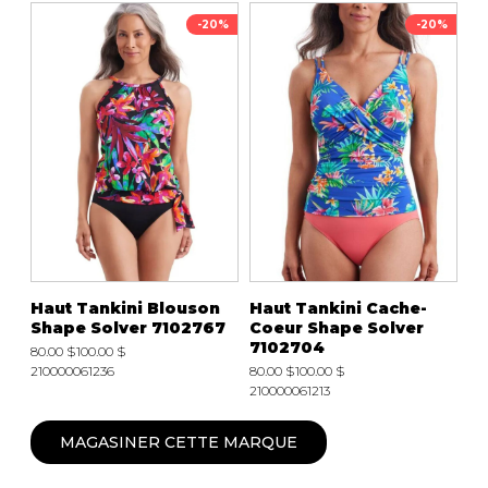
-20%
-20%
Haut Tankini Blouson
Haut Tankini Cache-
Shape Solver 7102767
Coeur Shape Solver
7102704
80.00 $
100.00 $
210000061236
80.00 $
100.00 $
210000061213
MAGASINER CETTE MARQUE