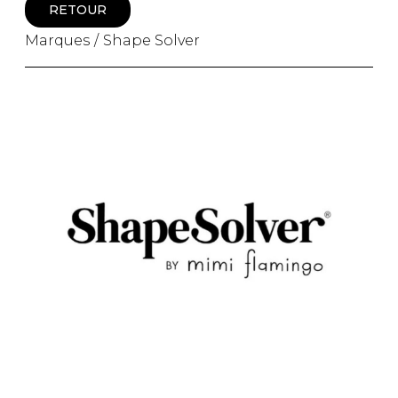
RETOUR
Bandoulière
Taille Plus
Autres
Marques
Shape Solver
Ponchos
Portes-clés
ACCESSOIRES
Vestes et vestons
Étuis
Manteaux
Valises/Voyages
Imperméables
Ceintures
ACCESSOIRES DE PLAGE
Bonnets, gants et foulards
ROBES
ACCESSOIRES
Parapluies
CHAUSSURES
De tous les jours
Sac à main
Petite robe noire
Sac à dos
Soirée chic / Événements
Sac banane
UNIFORMES
Robes d'été
Portefeuilles
Sac fourre tout
Pochettes/mallettes à
BEAUTÉ ET BIEN-ÊTRE
ordinateur
Sac à couches
Étuis à cellulaire
SOUS-VÊTEMENTS
Accessoires Lambert