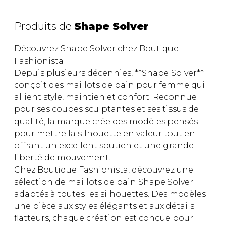
Trousses
Bandoulière
VÊTEMENTS DE NUIT ET
Produits de
Shape Solver
DÉTENTE
Autres
Portes-clés
Découvrez Shape Solver chez Boutique
Étuis
CHAUSSETTES ET COLLANTS
Fashionista
Valises/Voyages
Depuis plusieurs décennies, **Shape Solver**
Ceintures
conçoit des maillots de bain pour femme qui
Bonnets, gants et foulards
STYLE DE VIE
allient style, maintien et confort. Reconnue
Parapluies
pour ses coupes sculptantes et ses tissus de
qualité, la marque crée des modèles pensés
MASTECTOMIE
pour mettre la silhouette en valeur tout en
BEAUTÉ ET
SOUS-
BIEN-ÊTRE
VÊTEMENTS
offrant un excellent soutien et une grande
liberté de mouvement.
Produits Boss Appeal
Soutiens-Gorge
Chez Boutique Fashionista, découvrez une
Bain et corps
Culottes
sélection de maillots de bain Shape Solver
Soins du visage
Camisoles
adaptés à toutes les silhouettes. Des modèles
Accessoires à cheveux
Bodysuits
une pièce aux styles élégants et aux détails
Chandelles
Spanx
flatteurs, chaque création est conçue pour
Fragrances
Jupons et Slips