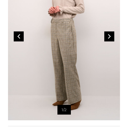
Bandoulière
Taille Plus
Autres
Ponchos
Portes-clés
ACCESSOIRES
Vestes et vestons
Étuis
Manteaux
Valises/Voyages
Imperméables
Ceintures
ACCESSOIRES DE PLAGE
Bonnets, gants et foulards
ROBES
ACCESSOIRES
Parapluies
CHAUSSURES
De tous les jours
Sac à main
Petite robe noire
Sac à dos
Soirée chic / Événements
Sac banane
UNIFORMES
Robes d'été
Portefeuilles
Sac fourre tout
Pochettes/mallettes à
BEAUTÉ ET BIEN-ÊTRE
ordinateur
1
/
2
Sac à couches
Étuis à cellulaire
SOUS-VÊTEMENTS
Accessoires Lambert