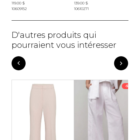
119.00 $
139.00 $
1
10609152
10610271
D'autres produits qui
pourraient vous intéresser
-50%