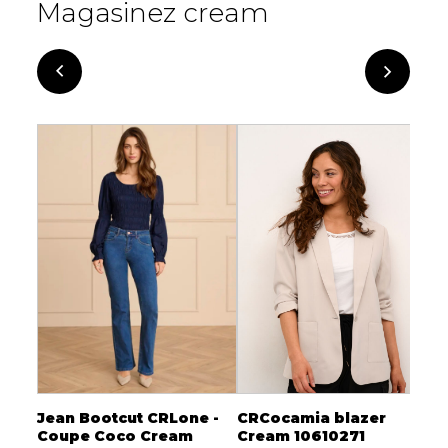
Magasinez cream
Jean Bootcut CRLone -
CRCocamia blazer
P
Coupe Coco Cream
Cream 10610271
3