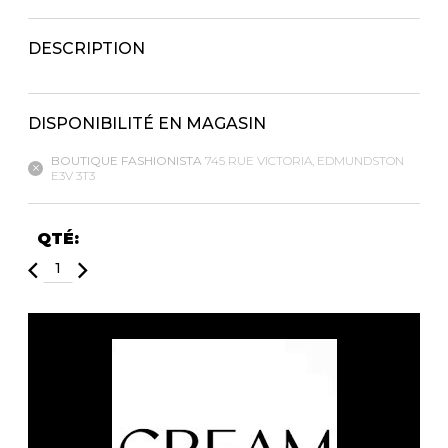
Fruits et Passion
UNDZ
Lunettes
Accessoires de sous-
DESCRIPTION
vêtements
Autres Essentiels
Boxer Hommes
Masques
DISPONIBILITÉ EN MAGASIN
MASTECTOMIE
BOUTIQUE FASHIONISTA
745 RUE VICTORIA, EDMUNDSTON
E3V 3T3
Prothèses
Accessoires de sous-vêtements
QTÉ: