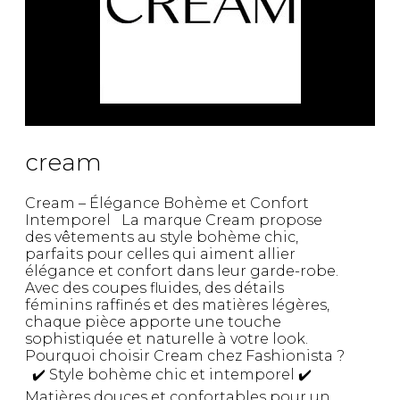
cream
Cream – Élégance Bohème et Confort
Intemporel La marque Cream propose
des vêtements au style bohème chic,
parfaits pour celles qui aiment allier
élégance et confort dans leur garde-robe.
Avec des coupes fluides, des détails
féminins raffinés et des matières légères,
chaque pièce apporte une touche
sophistiquée et naturelle à votre look.
Pourquoi choisir Cream chez Fashionista ?
✔️ Style bohème chic et intemporel ✔️
Matières douces et confortables pour un