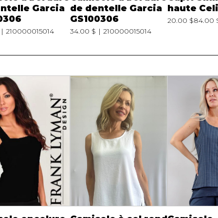
ntelle Garcia
de dentelle Garcia
haute Cel
0306
GS100306
20.00 $
84.00 
210000015014
34.00 $
210000015014