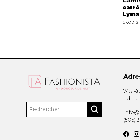
Camisole
Camisole Cream
Cami
boutonnée Michael
10611224
carré
Tyler
Lyma
59.00 $
10611224
0.00 $
98.00 $
25S2855
67.00 $
Adre
745 Ru
Edmu
info@
(506) 