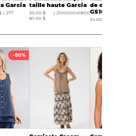
ia Garcia
taille haute Garcia
de dentelle Ga
GS100306
$
277
30.00 $
210000049800
89.00 $
34.00 $
2100000150
-80%