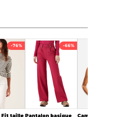
Serviettes de papier
Animaux
Produits pour la maison
Autres
-76%
-66%
Fit taille
Pantalon basique
Camisole à bo