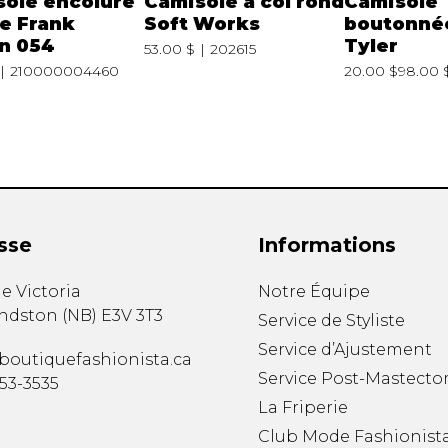
sole encolure
Camisole à col rond
Camisole
e Frank
Soft Works
boutonné
n 054
Tyler
53.00 $
202615
210000004460
20.00 $
98.00 
sse
Informations
e Victoria
Notre Équipe
ndston
(
NB
)
E3V 3T3
Service de Styliste
Service d’Ajustement
boutiquefashionista.ca
Service Post-Mastecto
353-3535
La Friperie
Club Mode Fashionist