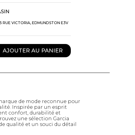
ASIN
5 RUE VICTORIA, EDMUNDSTON E3V
AJOUTER AU PANIER
TTES ET
STYLE DE VIE
ne marque de mode reconnue pour
S
ité. Inspirée par un esprit
nt confort, durabilité et
Produits Signatures
n
rouvez une sélection Garcia
Thés et tisanes
leggings
 qualité et un souci du détail
La Gourmande
Bouteilles Fashion