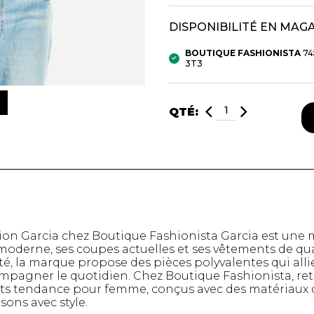
DISPONIBILITÉ EN MAG
mbert
BOUTIQUE FASHIONISTA
74
3T3
QTÉ:
t foulards
MENTS
VÊTEMENTS DE NUIT
CHAUSSE
tion Garcia chez Boutique Fashionista Garcia est u
ET DÉTENTE
COLLANT
oderne, ses coupes actuelles et ses vêtements de qual
é, la marque propose des pièces polyvalentes qui allie
e
Pyjamas
Bas de nylo
pagner le quotidien. Chez Boutique Fashionista, ret
Hauts
Collants et 
ts tendance pour femme, conçus avec des matériaux de
Pantalons
Chaussettes
isons avec style.
Nuisettes