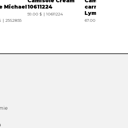
Camisole Cream
Camisole enco
e Michael
10611224
carrée Frank
Lyman 054
59.00 $
10611224
$
25S2855
67.00 $
210000004
mie
a