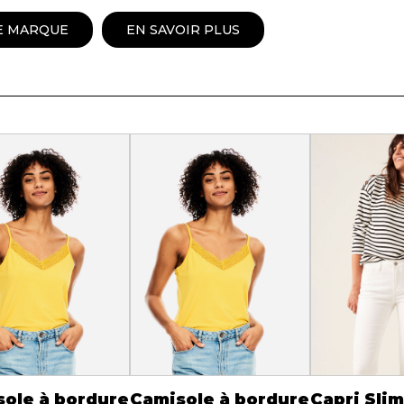
Peignoir
E MARQUE
EN SAVOIR PLUS
Lingerie
Pantoufles
sous-
Pyjamas pour hommes
ole à bordure
Camisole à bordure
Capri Slim 