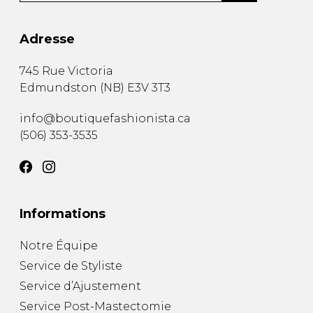
Fruits et Passion
UNDZ
Lunettes
Accessoires de sous-
Adresse
vêtements
Autres Essentiels
Boxer Hommes
Masques
745 Rue Victoria
Edmundston
(
NB
)
E3V 3T3
MASTECTOMIE
info@boutiquefashionista.ca
(506) 353-3535
Prothèses
Accessoires de sous-vêtements
Informations
Notre Équipe
Service de Styliste
Service d’Ajustement
Service Post-Mastectomie