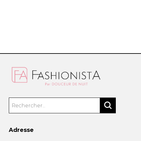
Bandoulière
Taille Plus
Autres
Ponchos
Portes-clés
ACCESSOIRES
Vestes et vestons
Étuis
Manteaux
Valises/Voyages
Imperméables
Ceintures
ACCESSOIRES DE PLAGE
Bonnets, gants et foulards
ROBES
ACCESSOIRES
Parapluies
CHAUSSURES
De tous les jours
Sac à main
Petite robe noire
Sac à dos
Soirée chic / Événements
Sac banane
UNIFORMES
Robes d'été
Portefeuilles
Sac fourre tout
Pochettes/mallettes à
BEAUTÉ ET BIEN-ÊTRE
ordinateur
Sac à couches
Adresse
Étuis à cellulaire
SOUS-VÊTEMENTS
Accessoires Lambert