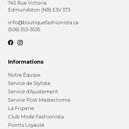
745 Rue Victoria
Trousses
Edmundston
(
NB
)
E3V 3T3
Bandoulière
VÊTEMENTS DE NUIT ET
DÉTENTE
Autres
info@boutiquefashionista.ca
Portes-clés
(506) 353-3535
Étuis
CHAUSSETTES ET COLLANTS
Valises/Voyages
Ceintures
Bonnets, gants et foulards
STYLE DE VIE
Parapluies
Informations
MASTECTOMIE
Notre Équipe
BEAUTÉ ET
SOUS-
BIEN-ÊTRE
VÊTEMENTS
Service de Styliste
Produits Boss Appeal
Soutiens-Gorge
Service d’Ajustement
Bain et corps
Culottes
Service Post-Mastectomie
Soins du visage
Camisoles
La Friperie
Accessoires à cheveux
Bodysuits
Club Mode Fashionista
Chandelles
Spanx
Points Loyauté
Fragrances
Jupons et Slips