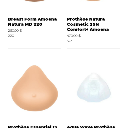
Breast Form Amoena
Prothèse Natura
Natura MD 220
Cosmetic 2SN
Comfort+ Amoena
260.00 $
220
470.00 $
323
Prothèse Essential 1S
Aqua Wave Prothèse