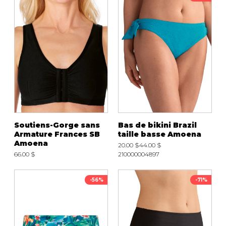
Soutiens-Gorge sans
Bas de bikini Brazil
Armature Frances SB
taille basse Amoena
Amoena
20.00 $
44.00 $
66.00 $
210000004897
-56%
-71%