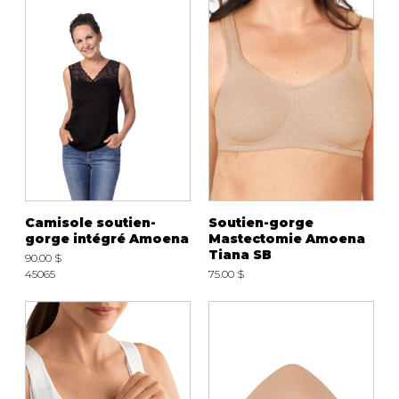
Camisole soutien-
Soutien-gorge
gorge intégré Amoena
Mastectomie Amoena
Tiana SB
90.00 $
45065
75.00 $