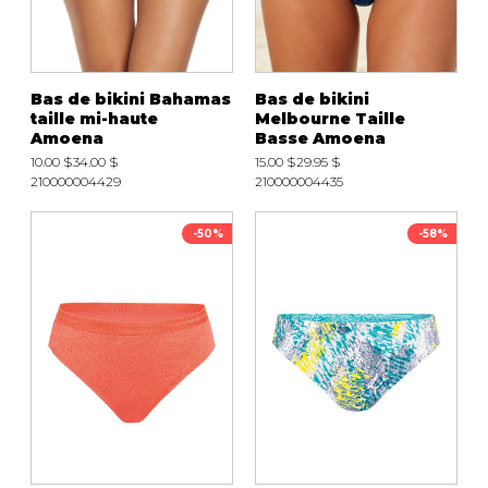
Bas de bikini Bahamas
Bas de bikini
taille mi-haute
Melbourne Taille
Amoena
Basse Amoena
10.00 $
34.00 $
15.00 $
29.95 $
210000004429
210000004435
-50%
-58%