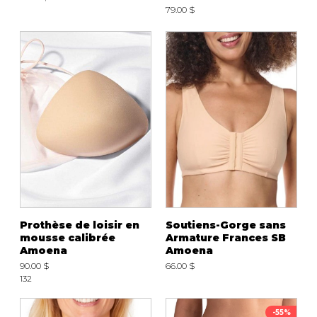
79.00 $
Prothèse de loisir en
Soutiens-Gorge sans
mousse calibrée
Armature Frances SB
Amoena
Amoena
90.00 $
66.00 $
132
-55%