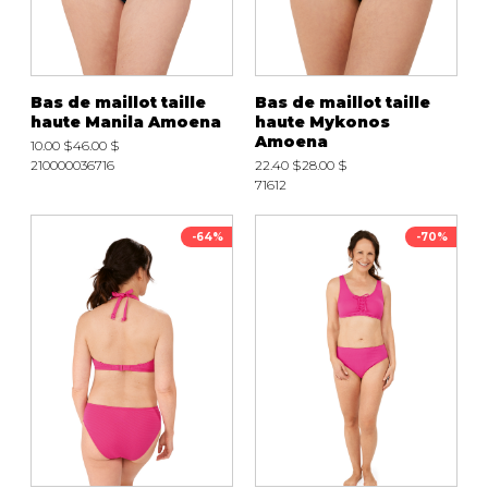
Bas de maillot taille
Bas de maillot taille
haute Manila Amoena
haute Mykonos
Amoena
10.00 $
46.00 $
210000036716
22.40 $
28.00 $
71612
-64%
-70%