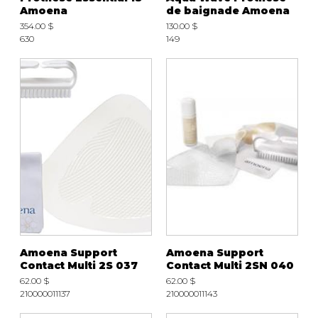
Amoena
de baignade Amoena
354.00 $
130.00 $
630
149
Amoena Support
Amoena Support
Contact Multi 2S 037
Contact Multi 2SN 040
62.00 $
62.00 $
210000011137
210000011143