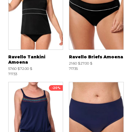
Ravello Tankini
Ravello Briefs Amoena
Amoena
21.60 $
27.00 $
57.60 $
72.00 $
71735
71733
-20%