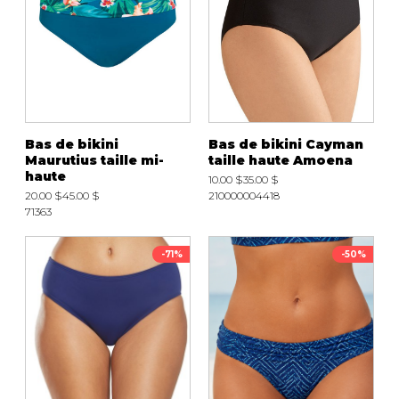
Bas de bikini
Bas de bikini Cayman
Maurutius taille mi-
taille haute Amoena
haute
10.00 $
35.00 $
20.00 $
45.00 $
210000004418
71363
-71%
-50%