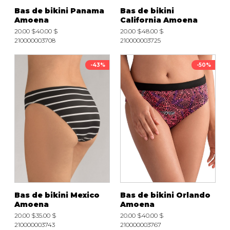
Bas de bikini Panama
Bas de bikini
Amoena
California Amoena
20.00 $
40.00 $
20.00 $
48.00 $
210000003708
210000003725
-43%
-50%
Bas de bikini Mexico
Bas de bikini Orlando
Amoena
Amoena
20.00 $
35.00 $
20.00 $
40.00 $
210000003743
210000003767