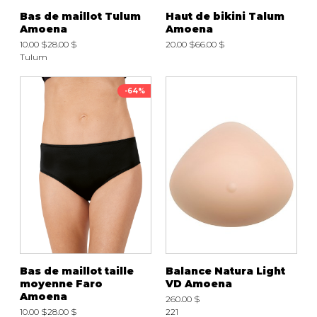
Bas de maillot Tulum
Haut de bikini Talum
Amoena
Amoena
10.00 $
28.00 $
20.00 $
66.00 $
Tulum
-64%
Bas de maillot taille
Balance Natura Light
moyenne Faro
VD Amoena
Amoena
260.00 $
10.00 $
28.00 $
221