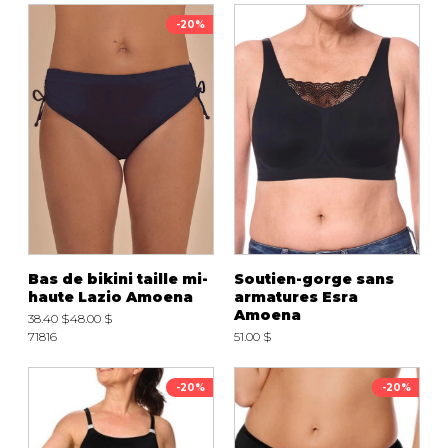
-20%
Bas de bikini taille mi-
Soutien-gorge sans
haute Lazio Amoena
armatures Esra
Amoena
38.40 $
48.00 $
71816
51.00 $
-20%
-20%