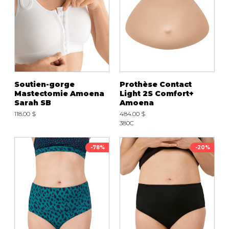
Soutien-gorge
Prothèse Contact
Mastectomie Amoena
Light 2S Comfort+
Sarah SB
Amoena
118.00 $
484.00 $
380C
-78%
-20%