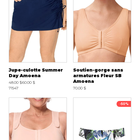
Jupe-culotte Summer
Soutien-gorge sans
Day Amoena
armatures Fleur SB
Amoena
48.00 $
60.00 $
71547
70.00 $
-50%