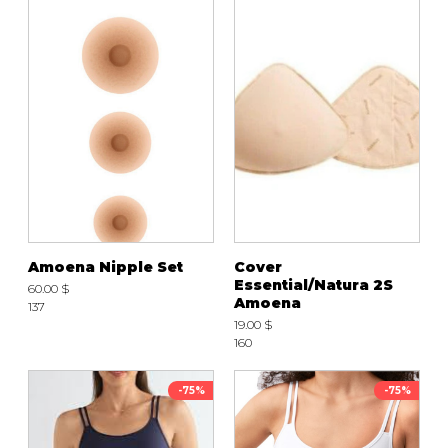
Amoena Nipple Set
Cover
Essential/Natura 2S
60.00 $
Amoena
137
19.00 $
160
-75%
-75%