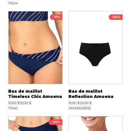
71624
-71%
-60%
Bas de maillot
Bas de maillot
Timeless Chic Amoena
Reflection Amoena
10.00 $
35.00 $
10.00 $
25.00 $
71540
210000028132
-20%