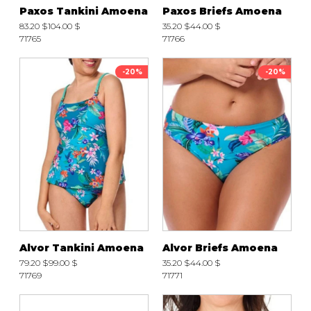
Paxos Tankini Amoena
Paxos Briefs Amoena
83.20 $
104.00 $
35.20 $
44.00 $
71765
71766
-20%
-20%
Alvor Tankini Amoena
Alvor Briefs Amoena
79.20 $
99.00 $
35.20 $
44.00 $
71769
71771