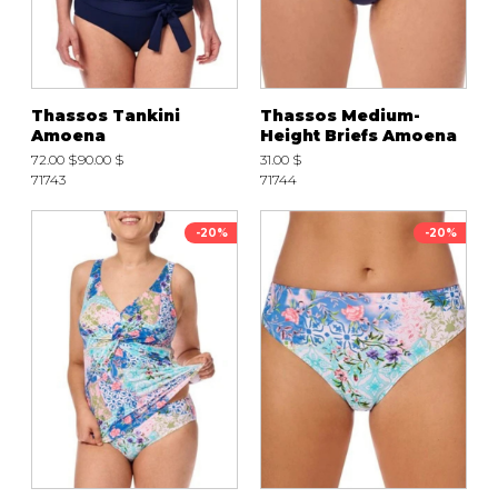
Thassos Tankini
Thassos Medium-
Amoena
Height Briefs Amoena
72.00 $
90.00 $
31.00 $
71743
71744
-20%
-20%