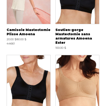
Camisole Mastectomie
Soutien-gorge
Plisse Amoena
Mastectomie sans
armatures Amoena
20.00 $
80.00 $
Ester
44661
100.00 $