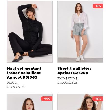
-61%
Haut col montant
Short à paillettes
froncé scintillant
Apricot 825208
Apricot 901063
30.00 $
77.00 $
58.00 $
210000053348
210000058121
-64%
-55%