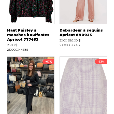
Haut Paisley à
Débardeur à séquins
manches bouffantes
Apricot 698925
Apricot 777453
30.00 $
82.00 $
85.00 $
210000038568
210000044685
-67%
-73%