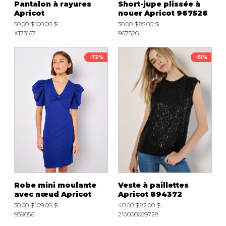
Pantalon à rayures
Short-jupe plissée à
Fruits et Passion
UNDZ
Apricot
nouer Apricot 967526
Lunettes
Accessoires de sous-
50.00 $
100.00 $
30.00 $
85.00 $
vêtements
Autres Essentiels
X173167
967526
Boxer Hommes
Masques
-72%
-51%
MASTECTOMIE
Prothèses
Accessoires de sous-vêtements
Robe mini moulante
Veste à paillettes
avec nœud Apricot
Apricot 894372
30.00 $
109.00 $
40.00 $
82.00 $
939056
210000059728