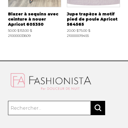
Blazer à sequins avec
Jupe trapèze à motif
ceinture à nouer
pied de poule Apricot
Apricot 605350
564565
50.00 $
153.00 $
20.00 $
75.00 $
210000033609
210000019455