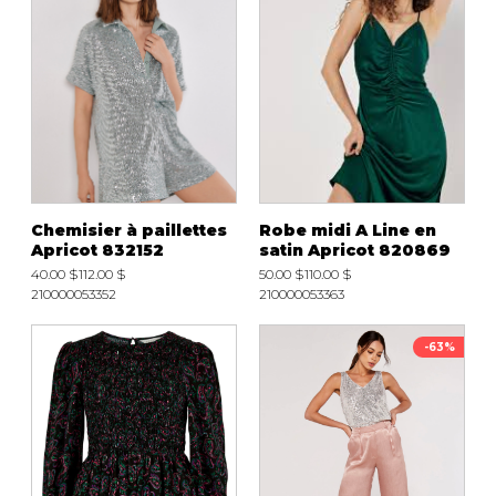
Chemisier à paillettes
Robe midi A Line en
Apricot 832152
satin Apricot 820869
40.00 $
112.00 $
50.00 $
110.00 $
210000053352
210000053363
-63%