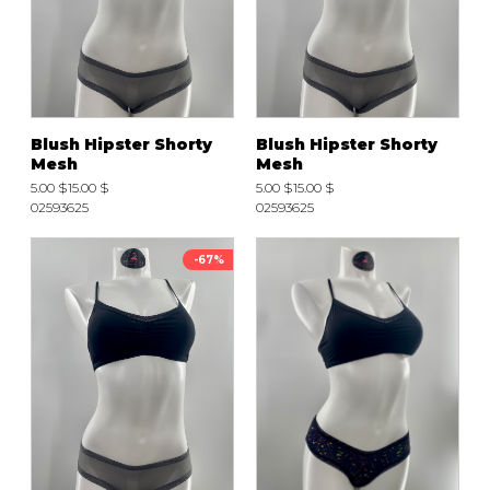
Blush Hipster Shorty
Blush Hipster Shorty
Mesh
Mesh
5.00 $
15.00 $
5.00 $
15.00 $
02593625
02593625
-67%