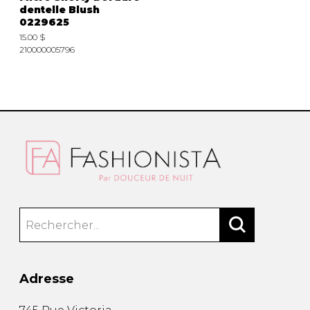
dentelle Blush
0229625
15.00 $
210000005796
Adresse