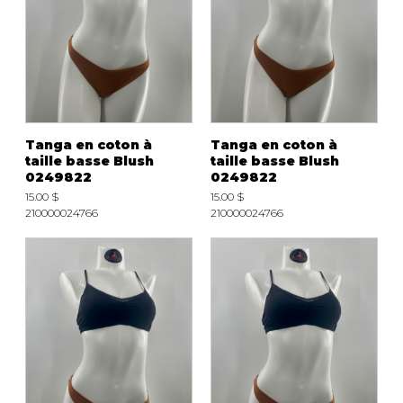
Tanga en coton à
Tanga en coton à
taille basse Blush
taille basse Blush
0249822
0249822
15.00 $
15.00 $
210000024766
210000024766