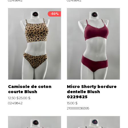
0249842
0249842
-50%
Camisole de coton
Micro Shorty bordure
courte Blush
dentelle Blush
0229625
12.50 $
25.00 $
0249842
15.00 $
210000036595