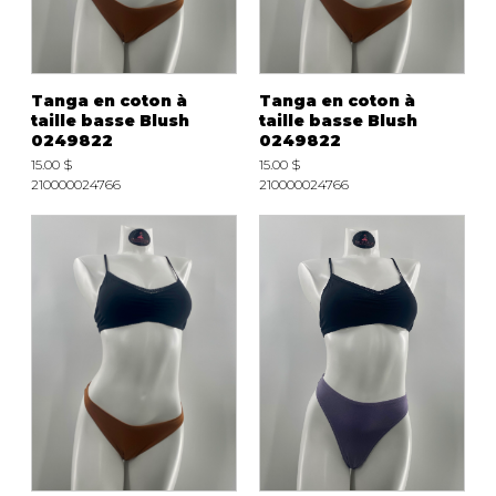
Tanga en coton à
Tanga en coton à
taille basse Blush
taille basse Blush
0249822
0249822
15.00 $
15.00 $
210000024766
210000024766