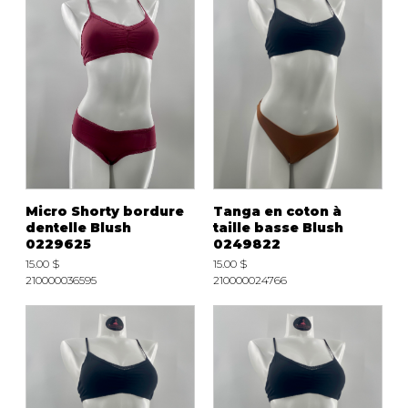
Micro Shorty bordure
Tanga en coton à
dentelle Blush
taille basse Blush
0229625
0249822
15.00 $
15.00 $
210000036595
210000024766