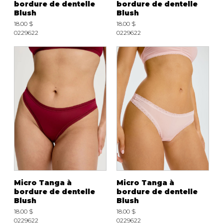
bordure de dentelle
bordure de dentelle
Fruits et Passion
UNDZ
Blush
Blush
Lunettes
Accessoires de sous-
18.00 $
18.00 $
vêtements
Autres Essentiels
0229622
0229622
Boxer Hommes
Masques
MASTECTOMIE
Prothèses
Accessoires de sous-vêtements
Micro Tanga à
Micro Tanga à
bordure de dentelle
bordure de dentelle
Blush
Blush
18.00 $
18.00 $
0229622
0229622