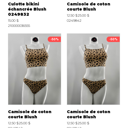
Culotte bikini
Camisole de coton
échancrée Blush
courte Blush
0249832
12.50 $
25.00 $
15.00 $
0249842
210000036555
-50%
-50%
Camisole de coton
Camisole de coton
courte Blush
courte Blush
12.50 $
25.00 $
12.50 $
25.00 $