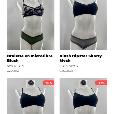
Bralette en microfibre
Blush Hipster Shorty
Blush
Mesh
5.00 $
5.00 $
5.00 $
15.00 $
0229610
02593625
-67%
-67%