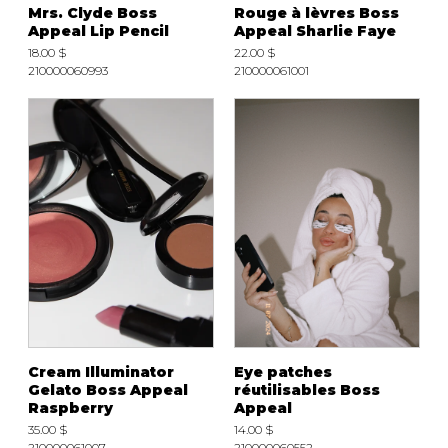
Mrs. Clyde Boss
Rouge à lèvres Boss
Appeal Lip Pencil
Appeal Sharlie Faye
18.00 $
22.00 $
210000060993
210000061001
Cream Illuminator
Eye patches
Gelato Boss Appeal
réutilisables Boss
Raspberry
Appeal
35.00 $
14.00 $
210000061007
210000060552