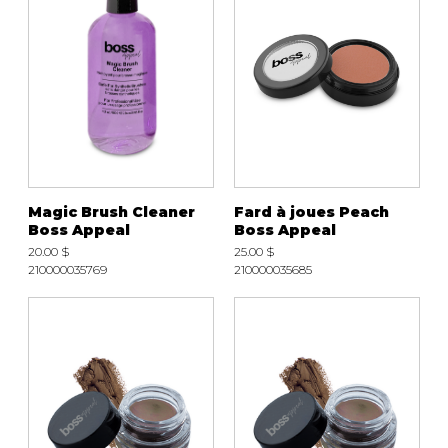
Magic Brush Cleaner
Fard à joues Peach
Boss Appeal
Boss Appeal
20.00 $
25.00 $
210000035769
210000035685