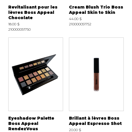
Revitalisant pour les
Cream Blush Trio Boss
lèvres Boss Appeal
Appeal Skin to Skin
Chocolate
44.00 $
18.00 $
210000051752
210000051750
Eyeshadow Palette
Brillant à lèvres Boss
Boss Appeal
Appeal Espresso Shot
RendezVous
20.00 $