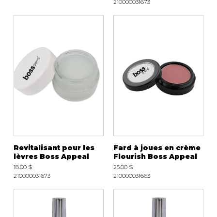
210000031673
Revitalisant pour les
Fard à joues en crème
lèvres Boss Appeal
Flourish Boss Appeal
18.00 $
25.00 $
210000031673
210000031663