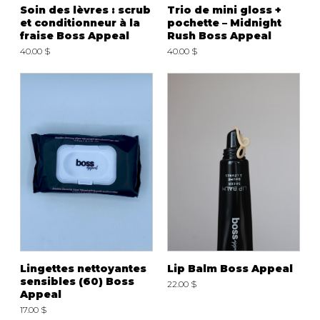
Fruits et Passion
UNDZ
Soin des lèvres : scrub
Trio de mini gloss +
et conditionneur à la
pochette – Midnight
Lunettes
Accessoires de sous-
fraise Boss Appeal
Rush Boss Appeal
vêtements
Autres Essentiels
40.00 $
40.00 $
Boxer Hommes
Masques
MASTECTOMIE
Prothèses
Accessoires de sous-vêtements
Lingettes nettoyantes
Lip Balm Boss Appeal
sensibles (60) Boss
22.00 $
Appeal
17.00 $