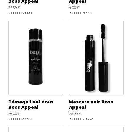
Boss Appeal
Appeal
22.50 $
4.00 $
210000030950
210000030952
Démaquillant doux
Mascara noir Boss
Boss Appeal
Appeal
26.00 $
26.00 $
210000029860
210000029862