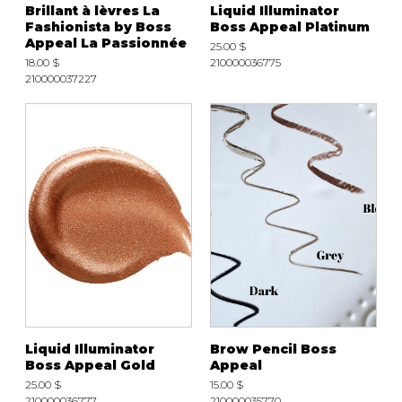
Brillant à lèvres La
Liquid Illuminator
Fashionista by Boss
Boss Appeal Platinum
Appeal La Passionnée
25.00 $
18.00 $
210000036775
210000037227
Liquid Illuminator
Brow Pencil Boss
Boss Appeal Gold
Appeal
25.00 $
15.00 $
210000036777
210000035770