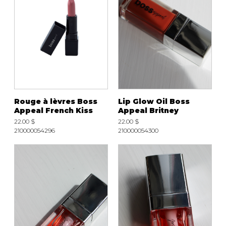
Rouge à lèvres Boss
Lip Glow Oil Boss
Appeal French Kiss
Appeal Britney
22.00 $
22.00 $
210000054296
210000054300