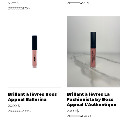
55.00 $
210000049581
210000051754
Brillant à lèvres Boss
Brillant à lèvres La
Appeal Ballerina
Fashionista by Boss
Appeal L'Authentique
20.00 $
210000049583
20.00 $
210000048489