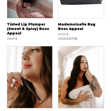
Tinted Lip Plumper
Mademoiselle Bag
(Sweet & Spicy) Boss
Boss Appeal
Appeal
42.00 $
29.00 $
210000061768