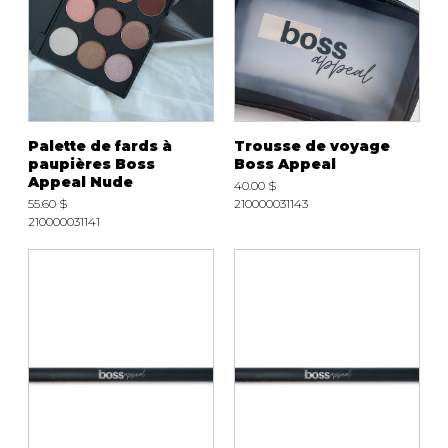
Palette de fards à
Trousse de voyage
paupières Boss
Boss Appeal
Appeal Nude
40.00 $
55.60 $
210000031143
210000031141