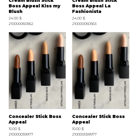
Cream Blush Stick
Cream Blush Stick
Boss Appeal Kiss my
Boss Appeal La
Blush
Fashionista
24.00 $
24.00 $
210000060562
210000060563
Concealer Stick Boss
Concealer Stick Boss
Appeal
Appeal
10.00 $
10.00 $
210000059977
210000059977