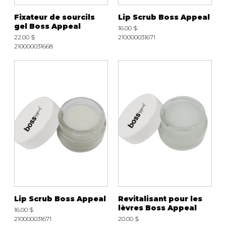
Fixateur de sourcils
Lip Scrub Boss Appeal
gel Boss Appeal
16.00 $
22.00 $
210000031671
210000031668
Lip Scrub Boss Appeal
Revitalisant pour les
lèvres Boss Appeal
16.00 $
210000031671
20.00 $