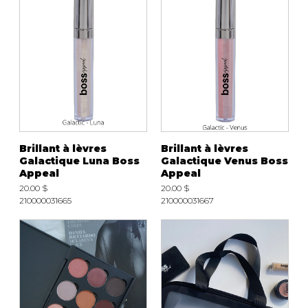
Brillant à lèvres
Brillant à lèvres
Galactique Luna Boss
Galactique Venus Boss
Appeal
Appeal
20.00 $
20.00 $
210000031665
210000031667