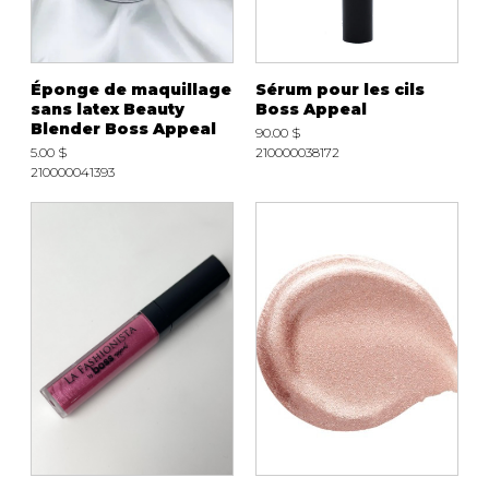
Éponge de maquillage
Sérum pour les cils
sans latex Beauty
Boss Appeal
Blender Boss Appeal
90.00 $
5.00 $
210000038172
210000041393