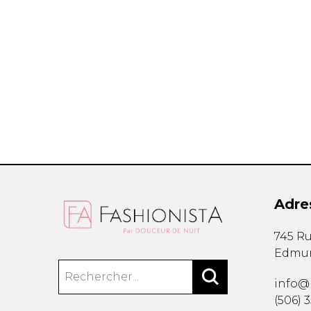
Étuis à cellulaire
Accessoires La
Trousses
Bandoulière
Autres
Portes-clés
Étuis
Valises/Voyages
Ceintures
Bonnets, gants e
Parapluies
Adre
BEAUTÉ ET BIEN-
SOUS-VÊTE
745 Ru
ÊTRE
Edmu
Soutiens-Gorg
Produits Boss Appeal
Culottes
Bain et corps
info@
Camisoles
Soins du visage
(506) 
Bodysuits
Accessoires à cheveux