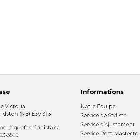
mbert
t foulards
sse
Informations
MENTS
VÊTEMENTS DE NUIT
CHAUSSE
e Victoria
Notre Équipe
ET DÉTENTE
COLLANT
ndston
(
NB
)
E3V 3T3
Service de Styliste
e
Pyjamas
Bas de nylo
Service d’Ajustement
Hauts
Collants et 
boutiquefashionista.ca
Pantalons
Chaussettes
Service Post-Mastecto
353-3535
Nuisettes