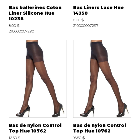
Bas ballerines Coton
Bas Liners Lace Hue
Liner Silicone Hue
14350
10238
8.00 $
8.00 $
210000007297
210000007290
Bas de nylon Control
Bas de nylon Control
Top Hue 10762
Top Hue 10762
16.50 $
16.50 $