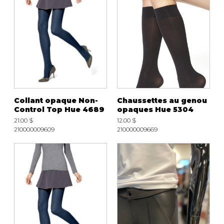
Collant opaque Non-
Chaussettes au genou
Control Top Hue 4689
opaques Hue 5304
21.00 $
12.00 $
210000009609
210000009669