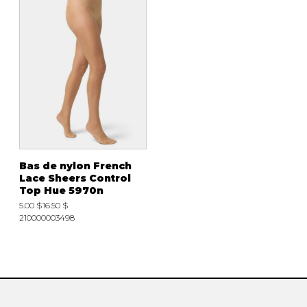
Bas de nylon French
Lace Sheers Control
Top Hue 5970n
5.00 $
16.50 $
210000003498