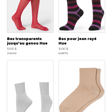
Bas transparents
Bas pour jean rayé
jusqu’au genou Hue
Hue
10.00 $
10.00 $
24649
6487N