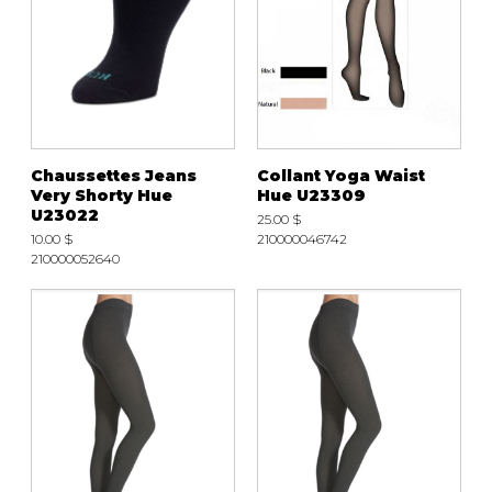
Chaussettes Jeans
Collant Yoga Waist
Very Shorty Hue
Hue U23309
U23022
25.00 $
10.00 $
210000046742
210000052640