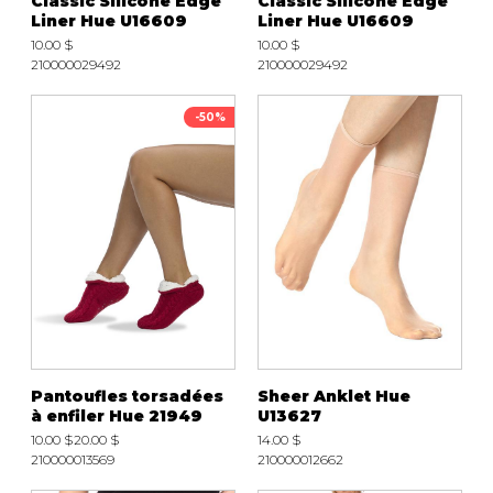
Classic Silicone Edge
Classic Silicone Edge
Liner Hue U16609
Liner Hue U16609
10.00 $
10.00 $
210000029492
210000029492
-50%
Pantoufles torsadées
Sheer Anklet Hue
à enfiler Hue 21949
U13627
10.00 $
20.00 $
14.00 $
210000013569
210000012662