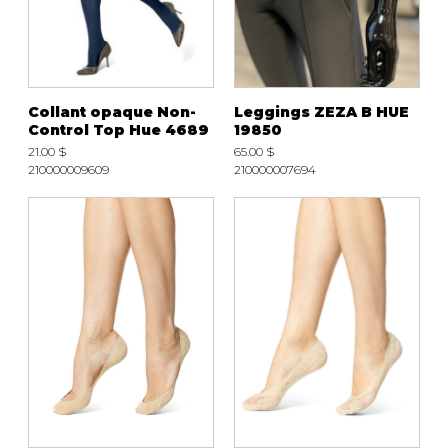
Collant opaque Non-
Leggings ZEZA B HUE
Control Top Hue 4689
19850
21.00 $
65.00 $
210000009609
210000007694