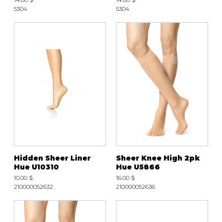
5304
5304
Hidden Sheer Liner
Sheer Knee High 2pk
Hue U10310
Hue U5866
10.00 $
16.00 $
210000052632
210000052636