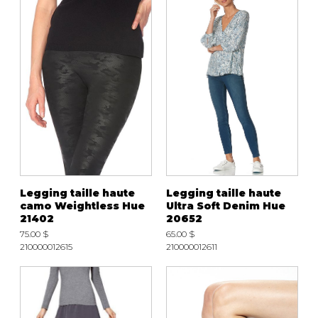
Legging taille haute
Legging taille haute
camo Weightless Hue
Ultra Soft Denim Hue
21402
20652
75.00 $
65.00 $
210000012615
210000012611