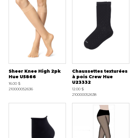
Sheer Knee High 2pk
Chaussettes texturées
Hue U5866
à pois Crew Hue
U23332
16.00 $
210000052636
12.00 $
210000052638