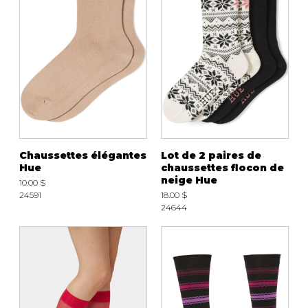
Chaussettes élégantes
Lot de 2 paires de
Hue
chaussettes flocon de
neige Hue
10.00 $
24591
18.00 $
24644