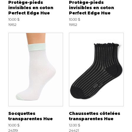
Protège-pieds
Protège-pieds
Fruits et Passion
UNDZ
invisibles en coton
invisibles en coton
Lunettes
Accessoires de sous-
Perfect Edge Hue
Perfect Edge Hue
vêtements
Autres Essentiels
10.00 $
10.00 $
Boxer Hommes
Masques
19152
19152
MASTECTOMIE
Prothèses
Accessoires de sous-vêtements
Socquettes
Chaussettes côtelées
transparentes Hue
transparentes Hue
10.00 $
12.00 $
24319
24421