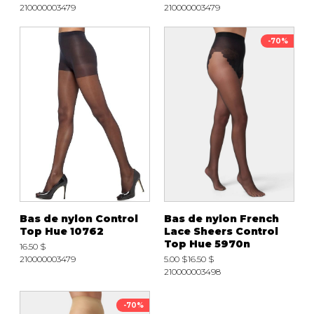
210000003479
210000003479
-70%
Bas de nylon Control
Bas de nylon French
Top Hue 10762
Lace Sheers Control
Top Hue 5970n
16.50 $
210000003479
5.00 $
16.50 $
210000003498
-70%