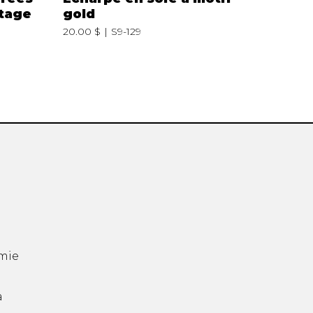
ntage
gold
20.00 $
S9-129
mie
a