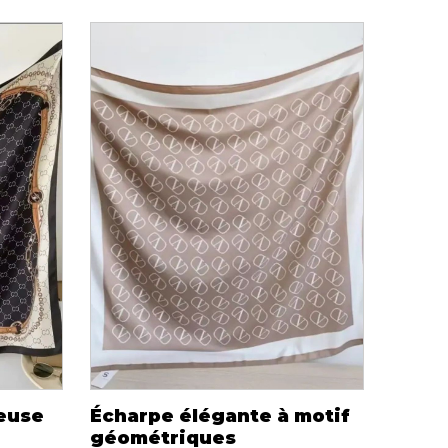
ueuse
Écharpe élégante à motif
géométriques