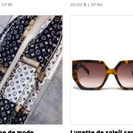
S7-81
20.00 $
S9-64
pe de mode
Lunette de soleil ca