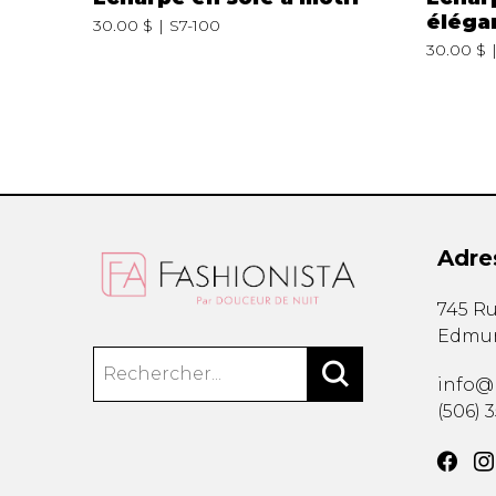
éléga
30.00 $
S7-100
30.00 $
Adre
745 Ru
Edmu
info@
(506) 