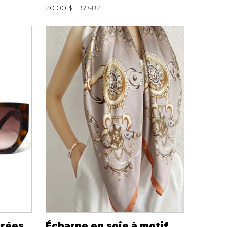
20.00 $
S9-82
rrées
Écharpe en soie à motif