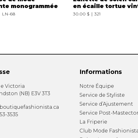
nte monogrammée
en écaille tortue vi
LN-68
30.00 $
321
sse
Informations
e Victoria
Notre Équipe
ndston
(
NB
)
E3V 3T3
Service de Styliste
Service d’Ajustement
boutiquefashionista.ca
Service Post-Mastecto
353-3535
La Friperie
Club Mode Fashionist