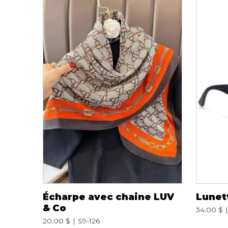
Écharpe avec chaine LUV
Lunett
& Co
34.00 $
20.00 $
S9-126