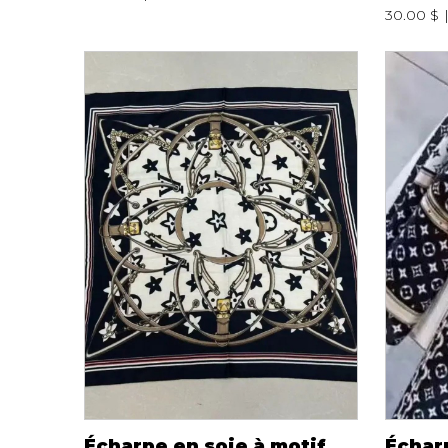
30.00 $
Écharpe en soie à motif
Échar