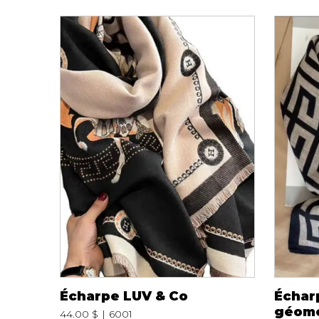
Écharpe LUV & Co
Échar
géomé
44.00 $
6001