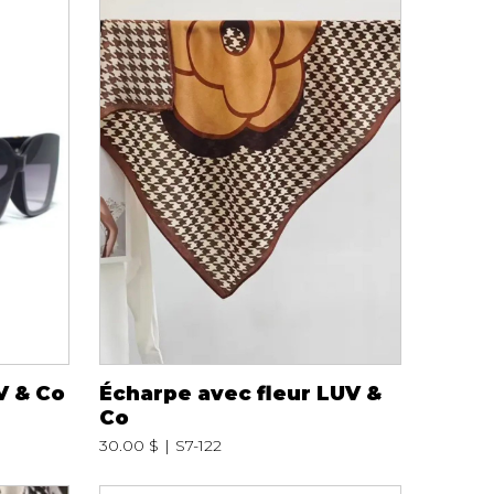
Serviettes de papier
Animaux
Produits pour la maison
Autres
V & Co
Écharpe avec fleur LUV &
Co
30.00 $
S7-122