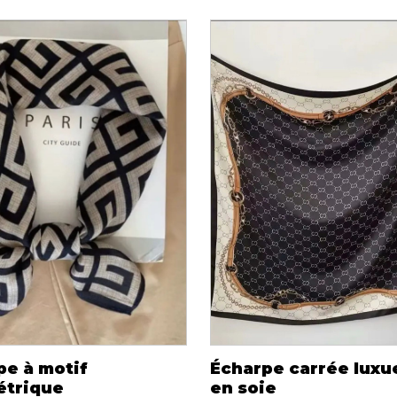
pe à motif
Écharpe carrée lux
trique
en soie