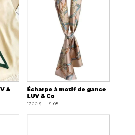
iels
RES
UNIFORMES
Hauts
UV &
Écharpe à motif de gance
Pantalons
LUV & Co
Jackets
17.00 $
LS-05
Hommes