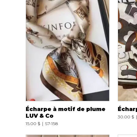
Spanx
Chandelles
Jupons et Slips
Fragrances
UNDZ
Fruits et Passion
Accessoires de 
Lunettes
vêtements
Autres Essentiels
Boxer Hommes
Masques
MASTECTOMIE
Prothèses
Accessoires de sous-
vêtements
Écharpe à motif de plume
Échar
LUV & Co
30.00 $
15.00 $
S7-158