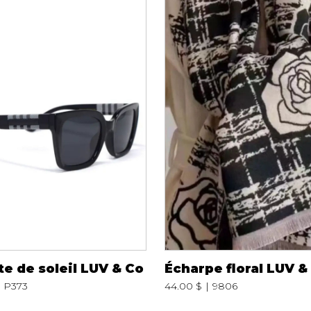
e de soleil LUV & Co
Écharpe floral LUV &
P373
44.00 $
9806