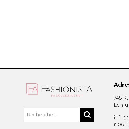
Étuis à cellulaire
Accessoires La
Trousses
Bandoulière
Autres
Portes-clés
Étuis
Valises/Voyages
Ceintures
Bonnets, gants e
Parapluies
Adre
BEAUTÉ ET BIEN-
SOUS-VÊTE
745 Ru
ÊTRE
Edmu
Soutiens-Gorg
Produits Boss Appeal
Culottes
Bain et corps
info@
Camisoles
Soins du visage
(506) 
Bodysuits
Accessoires à cheveux