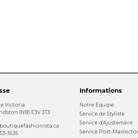
mbert
t foulards
sse
Informations
MENTS
VÊTEMENTS DE NUIT
CHAUSSE
e Victoria
Notre Équipe
ET DÉTENTE
COLLANT
ndston
(
NB
)
E3V 3T3
Service de Styliste
e
Pyjamas
Bas de nylo
Service d’Ajustement
Hauts
Collants et 
boutiquefashionista.ca
Pantalons
Chaussettes
Service Post-Mastecto
353-3535
Nuisettes