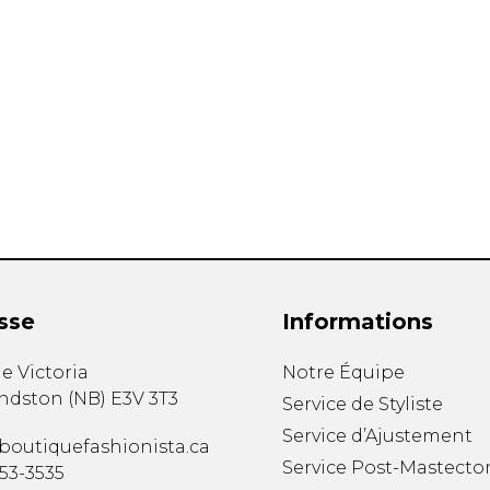
mbert
t foulards
sse
Informations
MENTS
VÊTEMENTS DE NUIT
CHAUSSE
e Victoria
Notre Équipe
ET DÉTENTE
COLLANT
ndston
(
NB
)
E3V 3T3
Service de Styliste
e
Pyjamas
Bas de nylo
Service d’Ajustement
Hauts
Collants et 
boutiquefashionista.ca
Pantalons
Chaussettes
Service Post-Mastecto
353-3535
Nuisettes