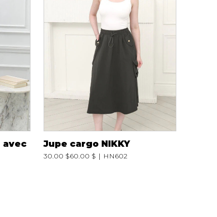
iels
RES
UNIFORMES
Hauts
 avec
Jupe cargo NIKKY
Pantalons
30.00 $
60.00 $
HN602
Jackets
Hommes