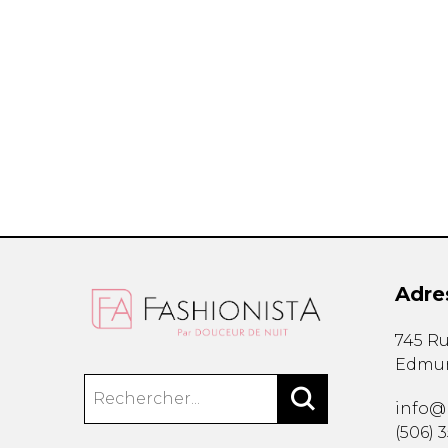
Étuis à cellulaire
Accessoires La
Trousses
Bandoulière
Autres
Portes-clés
Étuis
Valises/Voyages
Ceintures
Bonnets, gants e
Parapluies
Adre
BEAUTÉ ET BIEN-
SOUS-VÊTE
745 Ru
ÊTRE
Edmu
Soutiens-Gorg
Produits Boss Appeal
Culottes
Bain et corps
info@
Camisoles
Soins du visage
(506) 
Bodysuits
Accessoires à cheveux