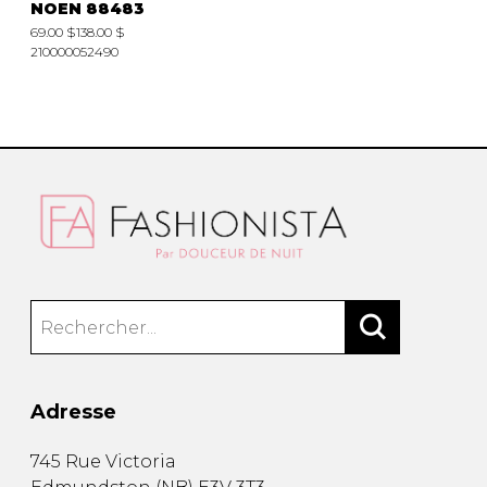
NOEN 88483
Fruits et Passion
UNDZ
69.00 $
138.00 $
Lunettes
Accessoires de sous-
210000052490
vêtements
Autres Essentiels
Boxer Hommes
Masques
MASTECTOMIE
Prothèses
Accessoires de sous-vêtements
Adresse
745 Rue Victoria