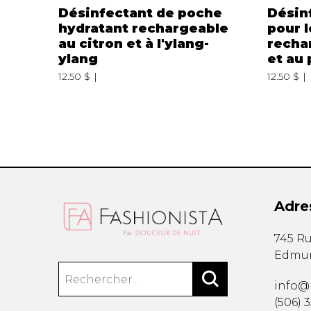
Désinfectant de poche
Désin
hydratant rechargeable
pour 
au citron et à l'ylang-
recha
ylang
et au 
12.50 $
12.50 $
Adre
745 Ru
Edmu
info@
(506) 