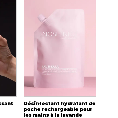
TTES ET
STYLE DE VIE
S
Produits Signatures
n
ssant
Désinfectant hydratant de
Thés et tisanes
leggings
poche rechargeable pour
La Gourmande
les mains à la lavande
Bouteilles Fashion