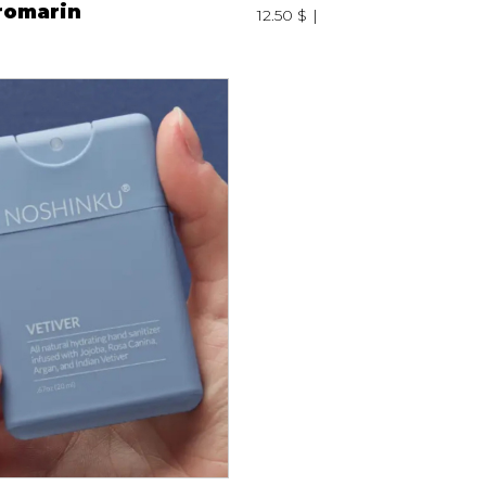
 romarin
12.50 $
Peignoir
Lingerie
Pantoufles
sous-
Pyjamas pour hommes