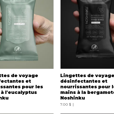
Autres Essent
mbert
Boxer Hommes
Jumpsuits
Masques
Tuniques
Taille Plus
Ponchos
Vestes et vestons
Manteaux
Imperméables
t foulards
ES
ACCESSOIRES DE
CHAUSSU
PLAGE
Bottes
Chapeaux et casquettes
ttes de voyage
Lingettes de voyag
Souliers
Lunettes de soleil
fectantes et
désinfectantes et
Sandales
ssantes pour les
nourrissantes pour 
Sneakers
à l'eucalyptus
mains à la bergamot
Autres
nku
Noshinku
ttes à
7.00 $