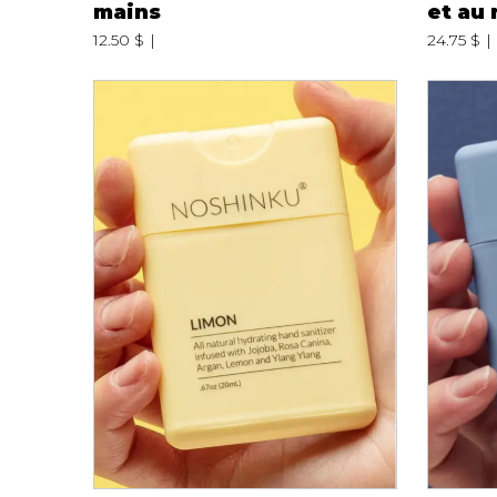
mains
et au
Spanx
Chandelles
12.50 $
24.75 $
Jupons et Slips
Fragrances
UNDZ
Fruits et Passion
Accessoires de 
Lunettes
vêtements
Autres Essentiels
Boxer Hommes
Masques
MASTECTOMIE
Prothèses
Accessoires de sous-
vêtements