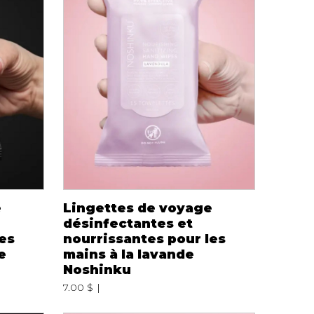
iels
RES
UNIFORMES
Hauts
e
Lingettes de voyage
Pantalons
désinfectantes et
Jackets
les
nourrissantes pour les
Hommes
e
mains à la lavande
Noshinku
7.00 $