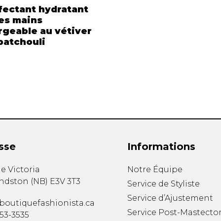
fectant hydratant
les mains
rgeable au vétiver
patchouli
sse
Informations
e Victoria
Notre Équipe
ndston
(
NB
)
E3V 3T3
Service de Styliste
Service d’Ajustement
boutiquefashionista.ca
Service Post-Mastecto
353-3535