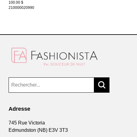
100.00 $
210000020990
MASTECTOMIE
Prothèses
Accessoires de sous-
vêtements
Adresse
745 Rue Victoria
Edmundston
(
NB
)
E3V 3T3