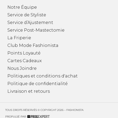
Fruits et Passion
UNDZ
Notre Équipe
Lunettes
Accessoires de sous-
vêtements
Service de Styliste
Autres Essentiels
Boxer Hommes
Masques
Service d’Ajustement
Service Post-Mastectomie
La Friperie
MASTECTOMIE
Club Mode Fashionista
Prothèses
Points Loyauté
Accessoires de sous-vêtements
Cartes Cadeaux
Nous Joindre
Politiques et conditions d'achat
Politique de confidentialité
Livraison et retours
TOUS DROITS RÉSERVÉS © COPYRIGHT 2026 – FASHIONISTA
PROPULSÉ PAR