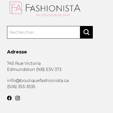
Fruits et Passion
UNDZ
Lunettes
Accessoires de sous-
vêtements
Autres Essentiels
Boxer Hommes
Masques
MASTECTOMIE
Prothèses
Adresse
Accessoires de sous-vêtements
745 Rue Victoria
Edmundston
(
NB
)
E3V 3T3
info@boutiquefashionista.ca
(506) 353-3535